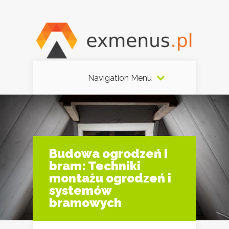
Navigation Menu
Budowa ogrodzeń i
bram: Techniki
montażu ogrodzeń i
systemów
bramowych