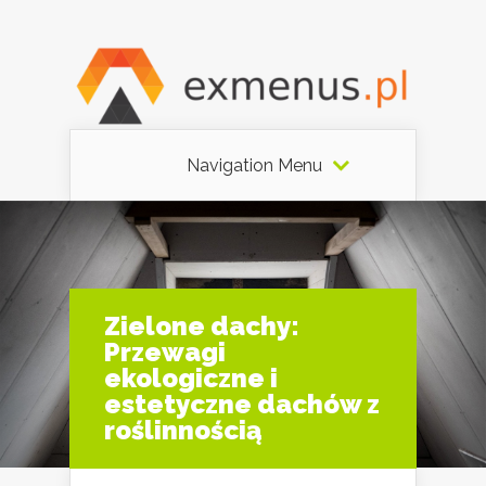
Navigation Menu
Zielone dachy:
Przewagi
ekologiczne i
estetyczne dachów z
roślinnością