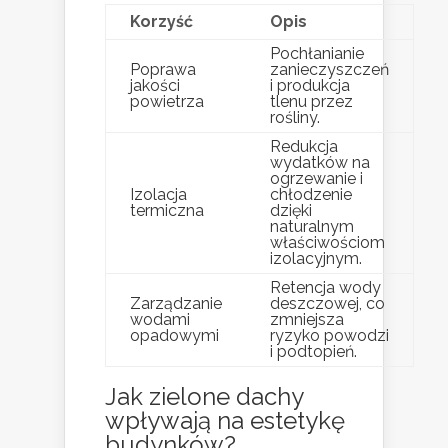
Korzyść
Opis
Pochłanianie
Poprawa
zanieczyszczeń
jakości
i produkcja
powietrza
tlenu przez
rośliny.
Redukcja
wydatków na
ogrzewanie i
Izolacja
chłodzenie
termiczna
dzięki
naturalnym
właściwościom
izolacyjnym.
Retencja wody
Zarządzanie
deszczowej, co
wodami
zmniejsza
opadowymi
ryzyko powodzi
i podtopień.
Jak zielone dachy
wpływają na estetykę
budynków?