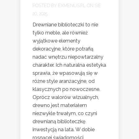
POSTED BY
EXMENUS.PL
ON SIE
20, 2025
Drewniane biblioteczki to nie
tylko meble, ale również
wyjątkowe elementy
dekoracyjne, które potrafią
nadać wnętrzu niepowtarzalny
charakter. Ich naturalna estetyka
sprawia, że wpasowują się w
różne style aranżacyjne, od
klasycznych po nowoczesne.
Oprócz walorów wizualnych,
drewno jest materiałem
niezwykle trwałym, co czyni
drewnianą biblioteczkę
inwestycją na lata. W dobie
rosnącej świadomości