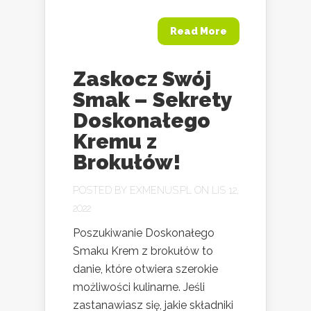
Read More
Zaskocz Swój
Smak – Sekrety
Doskonałego
Kremu z
Brokułów!
POSTED BY
EXMENUS.PL
ON LIS 12,
2022
Poszukiwanie Doskonałego
Smaku Krem z brokułów to
danie, które otwiera szerokie
możliwości kulinarne. Jeśli
zastanawiasz się, jakie składniki