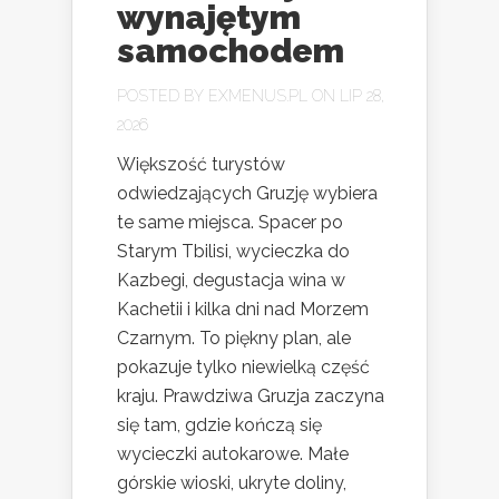
wynajętym
samochodem
POSTED BY
EXMENUS.PL
ON LIP 28,
2026
Większość turystów
odwiedzających Gruzję wybiera
te same miejsca. Spacer po
Starym Tbilisi, wycieczka do
Kazbegi, degustacja wina w
Kachetii i kilka dni nad Morzem
Czarnym. To piękny plan, ale
pokazuje tylko niewielką część
kraju. Prawdziwa Gruzja zaczyna
się tam, gdzie kończą się
wycieczki autokarowe. Małe
górskie wioski, ukryte doliny,