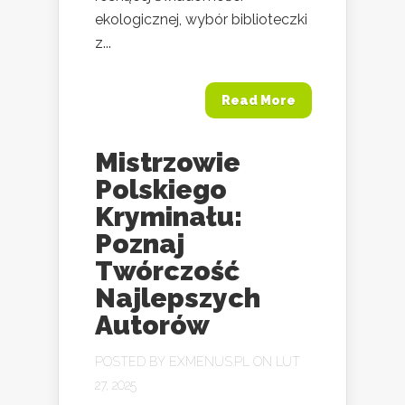
ekologicznej, wybór biblioteczki
z...
Read More
Mistrzowie
Polskiego
Kryminału:
Poznaj
Twórczość
Najlepszych
Autorów
POSTED BY
EXMENUS.PL
ON LUT
27, 2025