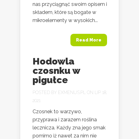
nas przyciągnąć swoim opisem i
składem, które są bogate w
mikroelementy w wysokich...
Read More
Hodowla
czosnku w
pigułce
POSTED BY
EXMENUS.PL
ON LIP 18,
2021
Czosnek to warzywo,
przyprawa i zarazem roślina
lecznicza. Każdy zna jego smak
pomimo iż nawet za nim nie