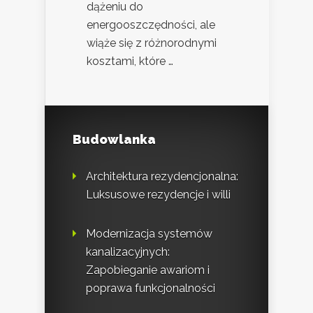
dążeniu do
energooszczędności, ale
wiąże się z różnorodnymi
kosztami, które …
Budowlanka
Architektura rezydencjonalna:
Luksusowe rezydencje i willi
Modernizacja systemów
kanalizacyjnych:
Zapobieganie awariom i
poprawa funkcjonalności