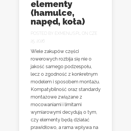
elementy
(hamulce,
napęd, koła)
POSTED BY
EXMENUS.PL
ON CZE
25, 2026
Wiele zakupów części
rowerowych rozbija się nie o
jakość samego podzespołu,
lecz o zgodność z konkretnym
modelem i sposobem montażu.
Kompatybilność oraz standardy
montażowe związane z
mocowaniami i limitami
wymiarowymi decydują o tym,
czy elementy będą działać
prawidłowo, a rama wpływa na