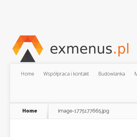
Home
Współpraca i kontakt
Budowlanka
M
Home
image-1775177665.jpg