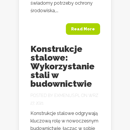
świadomy potrzeby ochrony
środowiska,...
Read More
Konstrukcje
stalowe:
Wykorzystanie
stali w
budownictwie
POSTED BY
EXMENUS.PL
ON WRZ
27, 2021
Konstrukcje stalowe odgrywają
kluczową rolę w nowoczesnym
budownictwie, łącząc w sobie