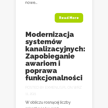
nowe...
Read More
Modernizacja
systemów
kanalizacyjnych:
Zapobieganie
awariom i
poprawa
funkcjonalności
POSTED BY
EXMENUS.PL
ON WRZ
11, 2021
W obliczu rosnącej liczby