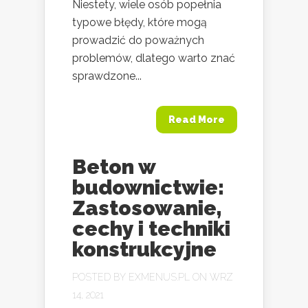
Niestety, wiele osób popełnia
typowe błędy, które mogą
prowadzić do poważnych
problemów, dlatego warto znać
sprawdzone...
Read More
Beton w
budownictwie:
Zastosowanie,
cechy i techniki
konstrukcyjne
POSTED BY
EXMENUS.PL
ON WRZ
14, 2021