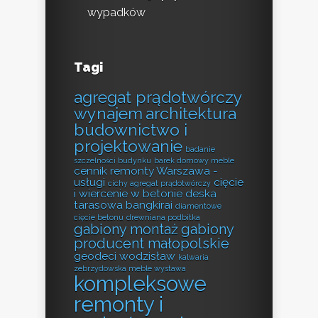
wypadków
Tagi
agregat prądotwórczy
wynajem
architektura
budownictwo i
projektowanie
badanie
szczelności budynku
barek domowy meble
cennik remonty Warszawa -
usługi
cięcie
cichy agregat prądotwórczy
i wiercenie w betonie
deska
tarasowa bangkirai
diamentowe
cięcie betonu
drewniana podbitka
gabiony montaż
gabiony
producent małopolskie
geodeci wodzisław
kalwaria
zebrzydowska meble wystawa
kompleksowe
remonty i