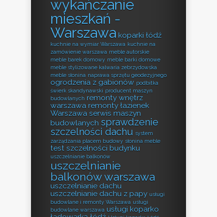
wykańczanie
mieszkań -
Warszawa
koparki łódź
kuchnie na wymiar Warszawa
kuchnie na
zamówienie warszawa
meble autorskie
meble barek domowy
meble barki domowe
meble stylizowane kalwaria zebrzydowska
meble słonina
naprawa sprzętu geodezyjnego
ogrodzenia z gabionów
podbitka
świerk skandynawski
producent maszyn
remonty wnętrz
budowlanych
warszawa
remonty łazienek
Warszawa
serwis maszyn
sprawdzenie
budowlanych
szczelności dachu
system
zarządzania placem budowy
słonina meble
test szczelności budynku
uszczelnianie balkonów
uszczelnianie
balkonów warszawa
uszczelnianie dachu
uszczelnianie dachu z papy
usługi
budowlane i remonty Warszawa
usługi
usługi koparko
budowlane warszawa
ładowarką łódź