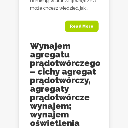
dominują w aranżacji wnętrz? A
może chcesz wiedzieć, jak...
Read More
Wynajem
agregatu
prądotwórczego
– cichy agregat
prądotwórczy,
agregaty
prądotwórcze
wynajem;
wynajem
oświetlenia