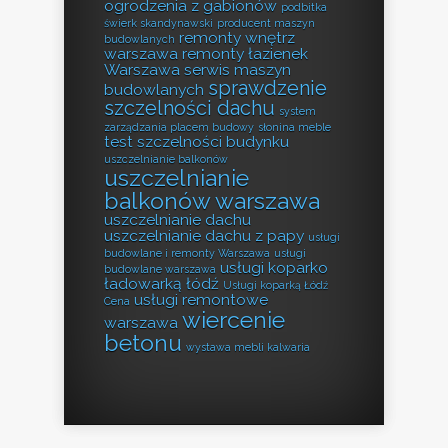
ogrodzenia z gabionów
podbitka
świerk skandynawski
producent maszyn
remonty wnętrz
budowlanych
warszawa
remonty łazienek
Warszawa
serwis maszyn
sprawdzenie
budowlanych
szczelności dachu
system
zarządzania placem budowy
słonina meble
test szczelności budynku
uszczelnianie balkonów
uszczelnianie
balkonów warszawa
uszczelnianie dachu
uszczelnianie dachu z papy
usługi
budowlane i remonty Warszawa
usługi
usługi koparko
budowlane warszawa
ładowarką łódź
Usługi koparką Łódź
usługi remontowe
Cena
wiercenie
warszawa
betonu
wystawa mebli kalwaria