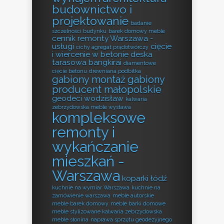
budownictwo i
projektowanie
badanie
szczelności budynku
barek domowy meble
cennik remonty Warszawa -
usługi
cięcie
cichy agregat prądotwórczy
i wiercenie w betonie
deska
tarasowa bangkirai
diamentowe
cięcie betonu
drewniana podbitka
gabiony montaż
gabiony
producent małopolskie
geodeci wodzisław
kalwaria
zebrzydowska meble wystawa
kompleksowe
remonty i
wykańczanie
mieszkań -
Warszawa
koparki łódź
kuchnie na wymiar Warszawa
kuchnie na
zamówienie warszawa
meble autorskie
meble barek domowy
meble barki domowe
meble stylizowane kalwaria zebrzydowska
meble słonina
naprawa sprzętu geodezyjnego