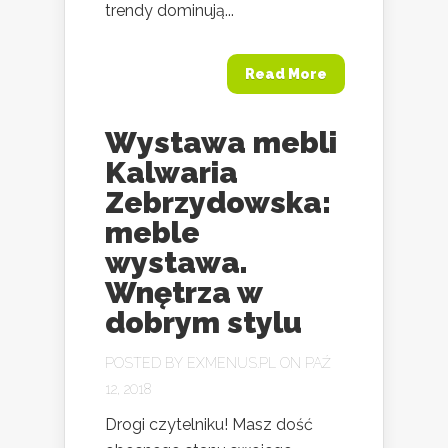
trendy dominują...
Read More
Wystawa mebli
Kalwaria
Zebrzydowska:
meble
wystawa.
Wnętrza w
dobrym stylu
POSTED BY
EXMENUS.PL
ON PAŹ
12, 2018
Drogi czytelniku! Masz dość