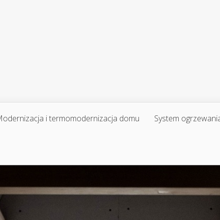
odernizacja i termomodernizacja domu
System ogrzewani