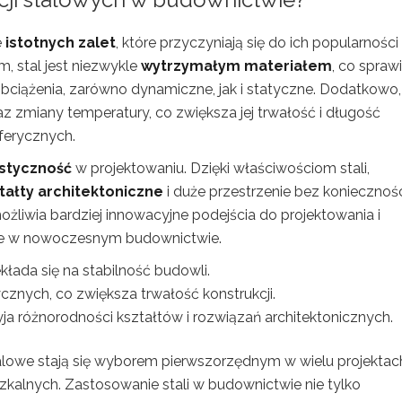
e
istotnych zalet
, które przyczyniają się do ich popularności
m, stal jest niezwykle
wytrzymałym materiałem
, co sprawi
ciążenia, zarówno dynamiczne, jak i statyczne. Dodatkowo,
z zmiany temperatury, co zwiększa jej trwałość i długość
ferycznych.
styczność
w projektowaniu. Dzięki właściwościom stali,
ałty architektoniczne
i duże przestrzenie bez koniecznoś
ożliwia bardziej innowacyjne podejścia do projektowania i
ażne w nowoczesnym budownictwie.
łada się na stabilność budowli.
znych, co zwiększa trwałość konstrukcji.
ja różnorodności kształtów i rozwiązań architektonicznych.
stalowe stają się wyborem pierwszorzędnym w wielu projektac
zkalnych. Zastosowanie stali w budownictwie nie tylko