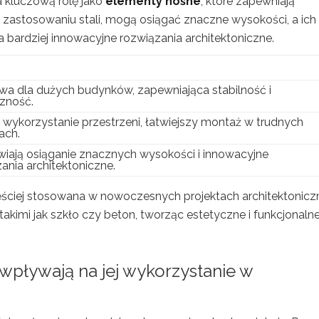
 kluczową rolę jako
elementy nośne
, które zapewniają
i zastosowaniu stali, mogą osiągać znaczne wysokości, a ich
na bardziej innowacyjne rozwiązania architektoniczne.
wa dla dużych budynków, zapewniająca stabilność i
zność.
wykorzystanie przestrzeni, łatwiejszy montaż w trudnych
ach.
iają osiąganie znacznych wysokości i innowacyjne
ania architektoniczne.
zęściej stosowana w nowoczesnych projektach architektonicz
takimi jak szkło czy beton, tworząc estetyczne i funkcjonaln
e wpływają na jej wykorzystanie w