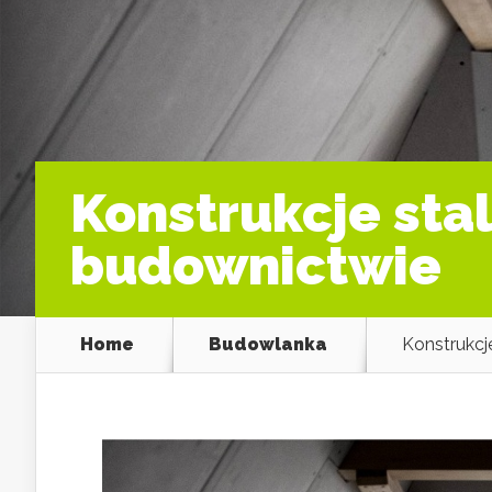
Konstrukcje sta
budownictwie
Home
Budowlanka
Konstrukcj