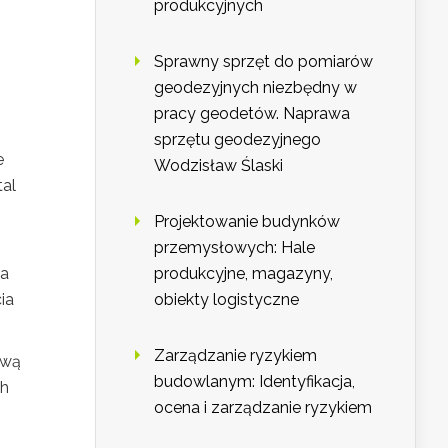
produkcyjnych
Sprawny sprzęt do pomiarów
geodezyjnych niezbędny w
pracy geodetów. Naprawa
sprzętu geodezyjnego
e
Wodzisław Ślaski
tal
Projektowanie budynków
przemysłowych: Hale
na
produkcyjne, magazyny,
ia
obiekty logistyczne
Zarządzanie ryzykiem
ową
budowlanym: Identyfikacja,
ch
ocena i zarządzanie ryzykiem