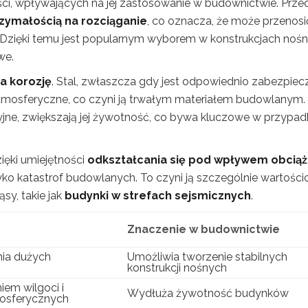
ości, wpływających na jej zastosowanie w budownictwie. Prze
zymałością na rozciąganie
, co oznacza, że może przenosi
i. Dzięki temu jest popularnym wyborem w konstrukcjach nośn
we.
a korozję
. Stal, zwłaszcza gdy jest odpowiednio zabezpiec
atmosferyczne, co czyni ją trwałym materiałem budowlanym.
yjne, zwiększają jej żywotność, co bywa kluczowe w przypad
zięki umiejętności
odkształcania się pod wpływem obcią
yko katastrof budowlanych. To czyni ją szczególnie wartośc
sy, takie jak
budynki w strefach sejsmicznych
.
Znaczenie w budownictwie
ia dużych
Umożliwia tworzenie stabilnych
konstrukcji nośnych
iem wilgoci i
Wydłuża żywotność budynków
mosferycznych