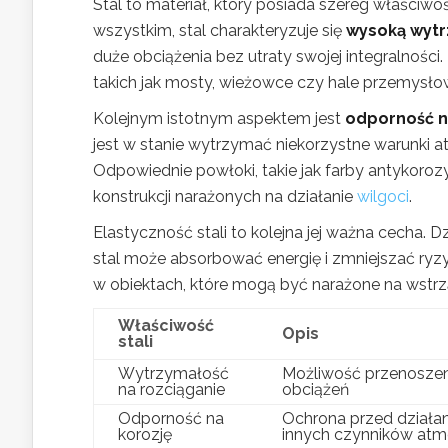
Stal to materiał, który posiada szereg właściw
wszystkim, stal charakteryzuje się
wysoką wytr
duże obciążenia bez utraty swojej integralnośc
takich jak mosty, wieżowce czy hale przemysło
Kolejnym istotnym aspektem jest
odporność n
jest w stanie wytrzymać niekorzystne warunki 
Odpowiednie powłoki, takie jak farby antykoroz
konstrukcji narażonych na działanie
wilgoci
.
Elastyczność stali to kolejna jej ważna cecha. D
stal może absorbować energię i zmniejszać ryz
w obiektach, które mogą być narażone na wstrzą
Właściwość
Opis
stali
Wytrzymałość
Możliwość przenoszen
na rozciąganie
obciążeń
Odporność na
Ochrona przed działan
korozję
innych czynników at