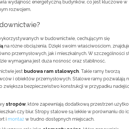
awia wydajność energetyczną budynków, co jest kluczowe w
nym rozwojem.
budownictwie?
w wykorzystywanych w budownictwie, cechującym się
ią
na różne obciążenia. Dzięki swoim właściwościom, znajduj
wno przemysłowych, jak i mieszkalnych. W szczególności s
dzie wymagana jest duża nośność oraz stabilność.
ictwie jest
budowa ram stalowych
. Takie ramy tworzą
wców i obiektów przemysłowych. Stalowe ramy pozwalają 
co zwiększa bezpieczeństwo konstrukcji w przypadku nadejśc
owy
stropów
, które zapewniają dodatkową przestrzeń użytk
eszkań czy biur. Stropy stalowe są lekkie w porównaniu do i
rt i
montaż
w trudno dostępnych miejscach.