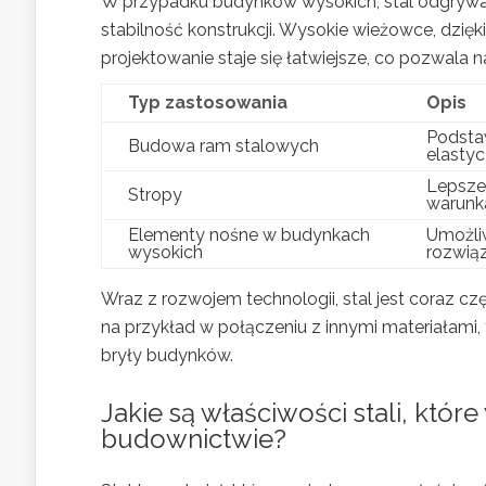
W przypadku budynków wysokich, stal odgrywa
stabilność konstrukcji. Wysokie wieżowce, dzięk
projektowanie staje się łatwiejsze, co pozwala 
Typ zastosowania
Opis
Podsta
Budowa ram stalowych
elastyc
Lepsze 
Stropy
warunk
Elementy nośne w budynkach
Umożliw
wysokich
rozwiąz
Wraz z rozwojem technologii, stal jest coraz c
na przykład w połączeniu z innymi materiałami, 
bryły budynków.
Jakie są właściwości stali, któr
budownictwie?