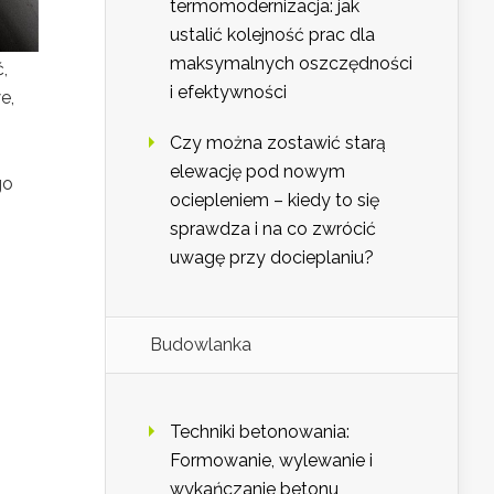
termomodernizacja: jak
ustalić kolejność prac dla
maksymalnych oszczędności
,
i efektywności
e,
Czy można zostawić starą
elewację pod nowym
go
ociepleniem – kiedy to się
sprawdza i na co zwrócić
uwagę przy docieplaniu?
Budowlanka
Techniki betonowania:
Formowanie, wylewanie i
wykańczanie betonu