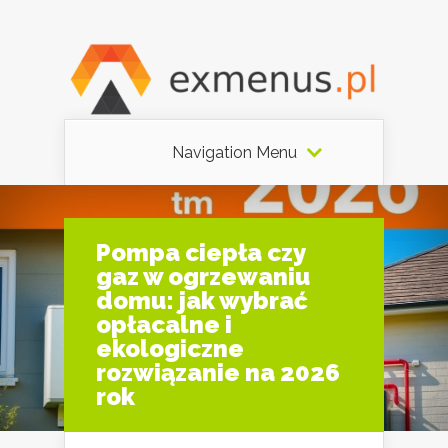
Navigation Menu
Pompa ciepła czy
gaz w ogrzewaniu
domu: jak wybrać
opłacalne i
ekologiczne
rozwiązanie na 2026
rok