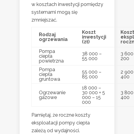
w kosztach inwestycji pomiędzy
systemami mogą się
zmniejszać.
Koszt
Kosz
Rodzaj
inwestycji
ekspl
ogrzewania
(zł)
roczn
Pompa
38 000 –
3 600
ciepła
55 000
200
powietrzna
Pompa
55 000 –
2 900
ciepła
85 000
400
gruntowa
18 000 –
Ogrzewanie
30 000 + 5
3 800
gazowe
000 – 15
400
000
Pamiętaj, że roczne koszty
eksploatacji pompy ciepła
zależą od wydajności.