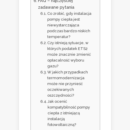
FAQ – najczęściej
zadawane pytania
Co zrobić, gdy instalacja
pompy ciepła jest
niewystarczająca
podczas bardzo niskich
temperatur?
Czy istnieją sytuacje, w
których podatek ETS2
może znacznie zmienić
opłacalność wyboru
gazu?
W jakich przypadkach
termomodernizacja
może nie przynieść
oczekiwanych
oszczędności?
Jak ocenić
kompatybilność pompy
ciepła z istniejącą
instalacją
fotowoltaiczną?