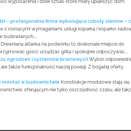
ci wyposażenia i dzieł sztuki, które miały upiększyć dom.
dzi – profesjonalna firma wykonująca roboty ziemne – 
arze z rosnącymi wymaganiami, usługi koparką i koparko-łado
w budowlanych....
Drewniana altanka na podwórku to doskonałe miejsce do
zyjmować gości, urządzać grilla i spokojnie odpoczywać...
ażu ogrodzeń i systemów bramowych
Wybór odpowiedn
 ale także funkcjonalności naszej posesji. Z bogatej oferty
bki montaż w budownictwie
Konstrukcje modułowe stają się
wnictwie, oferującym nie tylko oszczędność czasu, ale tak