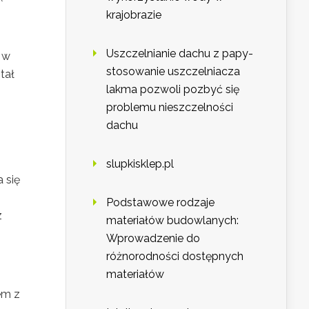
krajobrazie
Uszczelnianie dachu z papy-
 w
stosowanie uszczelniacza
tał
lakma pozwoli pozbyć się
problemu nieszczelności
dachu
slupkisklep.pl
 się
Podstawowe rodzaje
z
materiałów budowlanych:
Wprowadzenie do
różnorodności dostępnych
materiałów
em z