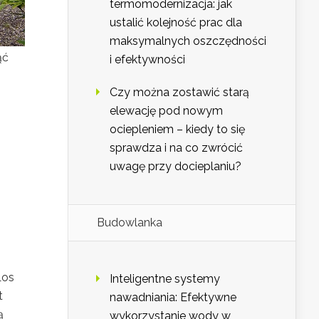
termomodernizacja: jak
ustalić kolejność prac dla
maksymalnych oszczędności
ąć
i efektywności
Czy można zostawić starą
elewację pod nowym
ociepleniem – kiedy to się
sprawdza i na co zwrócić
uwagę przy docieplaniu?
Budowlanka
Los
Inteligentne systemy
t
nawadniania: Efektywne
ą
wykorzystanie wody w