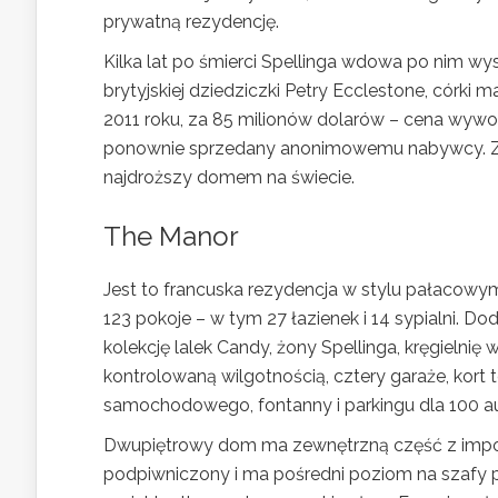
prywatną rezydencję.
Kilka lat po śmierci Spellinga wdowa po nim wy
brytyjskiej dziedziczki Petry Ecclestone, córki
2011 roku, za 85 milionów dolarów – cena wyw
ponownie sprzedany anonimowemu nabywcy. Zapł
najdroższy domem na świecie.
The Manor
Jest to francuska rezydencja w stylu pałacow
123 pokoje – w tym 27 łazienek i 14 sypialni. Do
kolekcję lalek Candy, żony Spellinga, kręgielnię
kontrolowaną wilgotnością, cztery garaże, kort
samochodowego, fontanny i parkingu dla 100 au
Dwupiętrowy dom ma zewnętrzną część z impor
podpiwniczony i ma pośredni poziom na szafy 