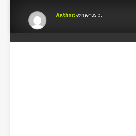
Author:
exmenus.pl