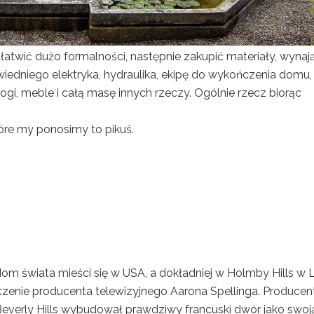
atwić dużo formalności, następnie zakupić materiały, wynaj
edniego elektryka, hydraulika, ekipę do wykończenia domu,
łogi, meble i całą masę innych rzeczy. Ogólnie rzecz biorąc
óre my ponosimy to pikuś.
om świata mieści się w USA, a dokładniej w Holmby Hills w 
zenie producenta telewizyjnego Aarona Spellinga. Producen
zy Beverly Hills wybudował prawdziwy francuski dwór jako swoj