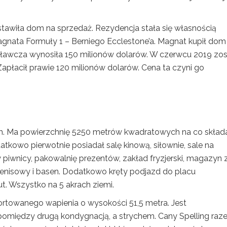
stawiła dom na sprzedaż. Rezydencja stała się własnością
 magnata Formuły 1 – Berniego Ecclestone’a. Magnat kupił dom
oławcza wynosiła 150 milionów dolarów. W czerwcu 2019 zos
acił prawie 120 milionów dolarów. Cena ta czyni go
ym. Ma powierzchnię 5250 metrów kwadratowych na co składa
datkowo pierwotnie posiadał salę kinową, siłownie, sale na
 w piwnicy, pakowalnię prezentów, zakład fryzjerski, magazyn 
 tenisowy i basen. Dodatkowo kręty podjazd do placu
t. Wszystko na 5 akrach ziemi.
towanego wapienia o wysokości 51,5 metra. Jest
pomiędzy drugą kondygnacją, a strychem. Cany Spelling raz