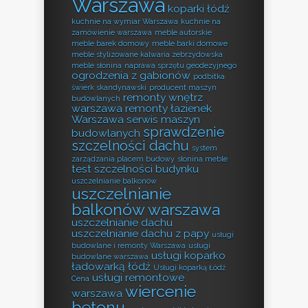
Warszawa
koparki łódź
kuchnie na wymiar Warszawa
kuchnie na
zamówienie warszawa
meble autorskie
meble barek domowy
meble barki domowe
meble stylizowane kalwaria zebrzydowska
meble słonina
naprawa sprzętu geodezyjnego
ogrodzenia z gabionów
podbitka
świerk skandynawski
producent maszyn
remonty wnętrz
budowlanych
warszawa
remonty łazienek
Warszawa
serwis maszyn
sprawdzenie
budowlanych
szczelności dachu
system
zarządzania placem budowy
słonina meble
test szczelności budynku
uszczelnianie balkonów
uszczelnianie
balkonów warszawa
uszczelnianie dachu
uszczelnianie dachu z papy
usługi
budowlane i remonty Warszawa
usługi
usługi koparko
budowlane warszawa
ładowarką łódź
Usługi koparką Łódź
usługi remontowe
Cena
wiercenie
warszawa
betonu