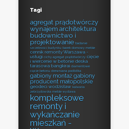
Tagi
agregat prądotwórczy
wynajem
architektura
budownictwo i
projektowanie
badanie
szczelności budynku
barek domowy meble
cennik remonty Warszawa -
usługi
cięcie
cichy agregat prądotwórczy
i wiercenie w betonie
deska
tarasowa bangkirai
diamentowe
cięcie betonu
drewniana podbitka
gabiony montaż
gabiony
producent małopolskie
geodeci wodzisław
kalwaria
zebrzydowska meble wystawa
kompleksowe
remonty i
wykańczanie
mieszkań -