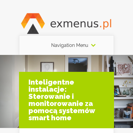
Navigation Menu
Inteligentne
instalacje:
Sterowanie i
monitorowanie za
pomocą systemów
smart home