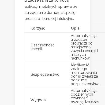
urządzeniami za pomocą
aplikacji mobilnych sprawia, że
zarządzanie domem staje się
prostsze i bardziej intuicyjne.
Korzyść
Opis
Automatyzacja
urządzeń
prowadzi do
Oszczędność
mniejszego
energii
zużycia energii i
niższych
rachunków.
Możliwość
zdalnego
monitorowania
Bezpieczeństwo
domu zwiększa
poczucie
bezpieczeństwa.
Automatyzacja
codziennych
czynności
Wygoda
oszczędza czas