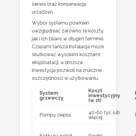
serwis oraz konserwację
urządzeń.
Wybór systemu powinien
uwzględniać zarówno te koszty,
jak i ich bilans w długim terminie.
Czasami tańsza instalacja może
skutkować wysokimi kosztami
eksploatacji, a droższa
inwestycja pozwoli na znaczne
oszczędności w użytkowaniu.
Koszt
System
inwestycyjny
grzewczy
(w zł)
40-60 tys. lub
Pompy ciepła
więcej
Kotły na pellet
Średni