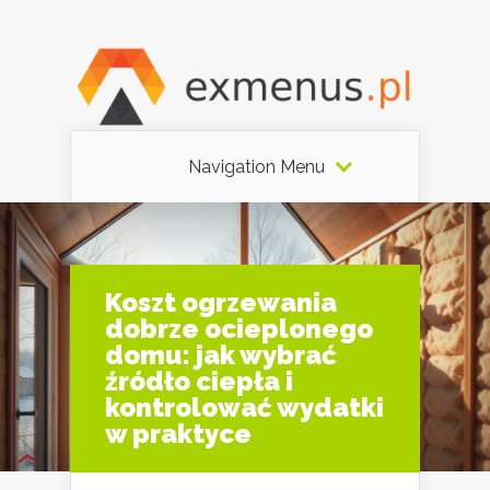
Navigation Menu
Koszt ogrzewania
dobrze ocieplonego
domu: jak wybrać
źródło ciepła i
kontrolować wydatki
w praktyce