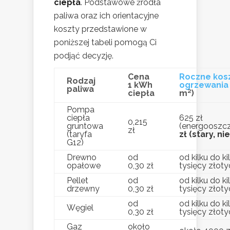
ciepła
. Podstawowe źródła
paliwa oraz ich orientacyjne
koszty przedstawione w
poniższej tabeli pomogą Ci
podjąć decyzję.
Cena
Roczne kos
Rodzaj
1 kWh
ogrzewania
paliwa
ciepła
m²)
Pompa
ciepła
625 zł
0,215
gruntowa
(energooszc
zł
(taryfa
zł (stary, n
G12)
Drewno
od
od kilku do k
opałowe
0,30 zł
tysięcy złoty
Pellet
od
od kilku do k
drzewny
0,30 zł
tysięcy złoty
od
od kilku do k
Węgiel
0,30 zł
tysięcy złoty
Gaz
około