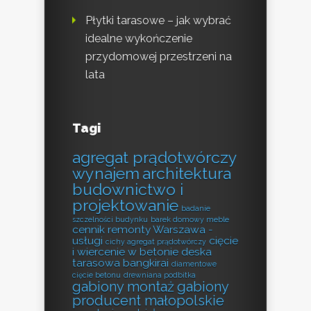
Płytki tarasowe – jak wybrać
idealne wykończenie
przydomowej przestrzeni na
lata
Tagi
agregat prądotwórczy
wynajem
architektura
budownictwo i
projektowanie
badanie
szczelności budynku
barek domowy meble
cennik remonty Warszawa -
usługi
cięcie
cichy agregat prądotwórczy
i wiercenie w betonie
deska
tarasowa bangkirai
diamentowe
cięcie betonu
drewniana podbitka
gabiony montaż
gabiony
producent małopolskie