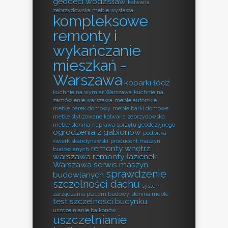
geodeci wodzisław
kalwaria
zebrzydowska meble wystawa
kompleksowe
remonty i
wykańczanie
mieszkań -
Warszawa
koparki łódź
kuchnie na wymiar Warszawa
kuchnie na
zamówienie warszawa
meble autorskie
meble barek domowy
meble barki domowe
meble stylizowane kalwaria zebrzydowska
meble słonina
naprawa sprzętu geodezyjnego
ogrodzenia z gabionów
podbitka
świerk skandynawski
producent maszyn
remonty wnętrz
budowlanych
warszawa
remonty łazienek
Warszawa
serwis maszyn
sprawdzenie
budowlanych
szczelności dachu
system
zarządzania placem budowy
słonina meble
test szczelności budynku
uszczelnianie balkonów
uszczelnianie