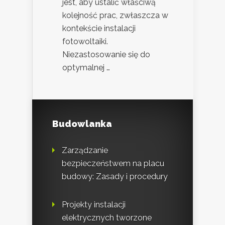
jest, aby ustalić właściwą
kolejność prac, zwłaszcza w
kontekście instalacji
fotowoltaiki.
Niezastosowanie się do
optymalnej …
Budowlanka
Zarządzanie
bezpieczeństwem na placu
budowy: Zasady i procedury
Projekty instalacji
elektrycznych tworzone