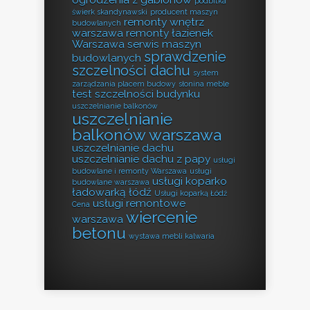
podbitka
świerk skandynawski
producent maszyn
remonty wnętrz
budowlanych
warszawa
remonty łazienek
Warszawa
serwis maszyn
sprawdzenie
budowlanych
szczelności dachu
system
zarządzania placem budowy
słonina meble
test szczelności budynku
uszczelnianie balkonów
uszczelnianie
balkonów warszawa
uszczelnianie dachu
uszczelnianie dachu z papy
usługi
budowlane i remonty Warszawa
usługi
usługi koparko
budowlane warszawa
ładowarką łódź
Usługi koparką Łódź
usługi remontowe
Cena
wiercenie
warszawa
betonu
wystawa mebli kalwaria