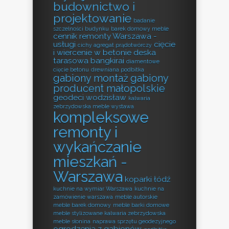
budownictwo i
projektowanie
badanie
szczelności budynku
barek domowy meble
cennik remonty Warszawa -
usługi
cięcie
cichy agregat prądotwórczy
i wiercenie w betonie
deska
tarasowa bangkirai
diamentowe
cięcie betonu
drewniana podbitka
gabiony montaż
gabiony
producent małopolskie
geodeci wodzisław
kalwaria
zebrzydowska meble wystawa
kompleksowe
remonty i
wykańczanie
mieszkań -
Warszawa
koparki łódź
kuchnie na wymiar Warszawa
kuchnie na
zamówienie warszawa
meble autorskie
meble barek domowy
meble barki domowe
meble stylizowane kalwaria zebrzydowska
meble słonina
naprawa sprzętu geodezyjnego
ogrodzenia z gabionów