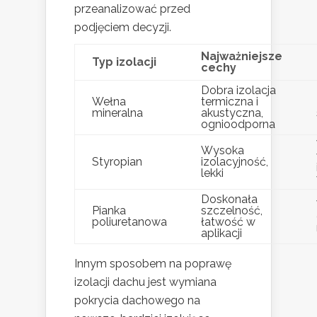
przeanalizować przed
podjęciem decyzji.
Najważniejsze
Typ izolacji
cechy
Dobra izolacja
Wełna
termiczna i
mineralna
akustyczna,
ognioodporna
Wysoka
Styropian
izolacyjność,
lekki
Doskonała
Pianka
szczelność,
poliuretanowa
łatwość w
aplikacji
Innym sposobem na poprawę
izolacji dachu jest wymiana
pokrycia dachowego na