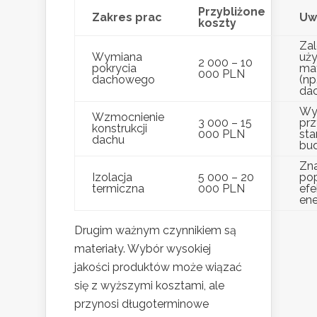
Przybliżone
Zakres prac
Uw
koszty
Zal
Wymiana
uż
2 000 – 10
pokrycia
ma
000 PLN
dachowego
(np
da
Wy
Wzmocnienie
3 000 – 15
pr
konstrukcji
000 PLN
sta
dachu
bu
Zn
Izolacja
5 000 – 20
po
termiczna
000 PLN
ef
ene
Drugim ważnym czynnikiem są
materiały. Wybór wysokiej
jakości produktów może wiązać
się z wyższymi kosztami, ale
przynosi długoterminowe