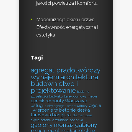
jakości powietrza i komfortu
Modernizacja okien i drzwi:
Efektywność energetyczna i
estetyka
Tagi
agregat prądotwórczy
wynajem
architektura
budownictwo i
projektowanie
badanie
szczelności budynku
barek domowy meble
cennik remonty Warszawa -
usługi
cięcie
cichy agregat prądotwórczy
i wiercenie w betonie
deska
tarasowa bangkirai
diamentowe
cięcie betonu
drewniana podbitka
gabiony montaż
gabiony
producent małopolskie