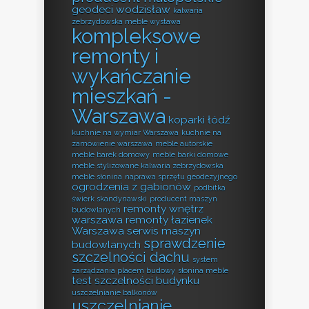
geodeci wodzisław
kalwaria
zebrzydowska meble wystawa
kompleksowe
remonty i
wykańczanie
mieszkań -
Warszawa
koparki łódź
kuchnie na wymiar Warszawa
kuchnie na
zamówienie warszawa
meble autorskie
meble barek domowy
meble barki domowe
meble stylizowane kalwaria zebrzydowska
meble słonina
naprawa sprzętu geodezyjnego
ogrodzenia z gabionów
podbitka
świerk skandynawski
producent maszyn
remonty wnętrz
budowlanych
warszawa
remonty łazienek
Warszawa
serwis maszyn
sprawdzenie
budowlanych
szczelności dachu
system
zarządzania placem budowy
słonina meble
test szczelności budynku
uszczelnianie balkonów
uszczelnianie