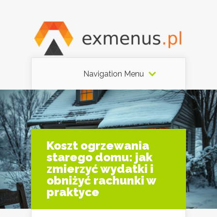
Navigation Menu
Koszt ogrzewania
starego domu: jak
zmierzyć wydatki i
obniżyć rachunki w
praktyce