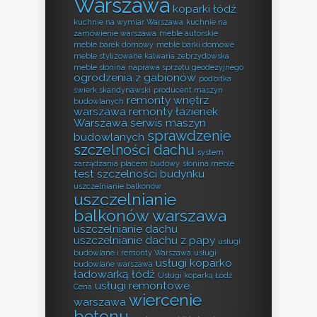
Warszawa
koparki łódź
kuchnie na wymiar Warszawa
kuchnie na
zamówienie warszawa
meble autorskie
meble barek domowy
meble barki domowe
meble stylizowane kalwaria zebrzydowska
meble słonina
naprawa sprzętu geodezyjnego
ogrodzenia z gabionów
podbitka
świerk skandynawski
producent maszyn
remonty wnętrz
budowlanych
warszawa
remonty łazienek
Warszawa
serwis maszyn
sprawdzenie
budowlanych
szczelności dachu
system
zarządzania placem budowy
słonina meble
test szczelności budynku
uszczelnianie balkonów
uszczelnianie
balkonów warszawa
uszczelnianie dachu
uszczelnianie dachu z papy
usługi
budowlane i remonty Warszawa
usługi
usługi koparko
budowlane warszawa
ładowarką łódź
Usługi koparką Łódź
usługi remontowe
Cena
wiercenie
warszawa
betonu