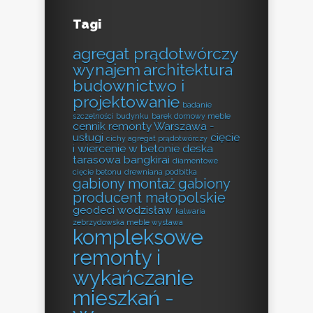
Tagi
agregat prądotwórczy
wynajem
architektura
budownictwo i
projektowanie
badanie
szczelności budynku
barek domowy meble
cennik remonty Warszawa -
usługi
cięcie
cichy agregat prądotwórczy
i wiercenie w betonie
deska
tarasowa bangkirai
diamentowe
cięcie betonu
drewniana podbitka
gabiony montaż
gabiony
producent małopolskie
geodeci wodzisław
kalwaria
zebrzydowska meble wystawa
kompleksowe
remonty i
wykańczanie
mieszkań -