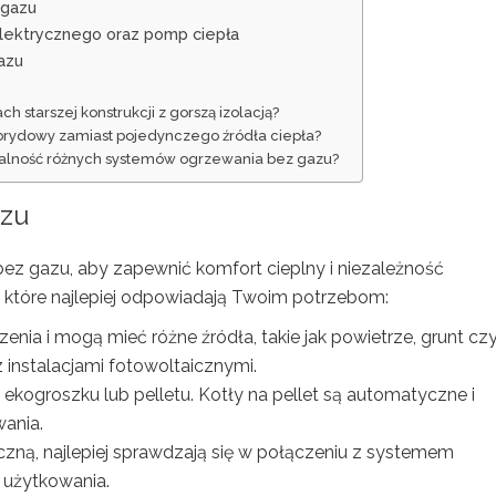
 gazu
elektrycznego oraz pomp ciepła
azu
 starszej konstrukcji z gorszą izolacją?
ybrydowy zamiast pojedynczego źródła ciepła?
acalność różnych systemów ogrzewania bez gazu?
zu
z gazu, aby zapewnić komfort cieplny i niezależność
, które najlepiej odpowiadają Twoim potrzebom:
enia i mogą mieć różne źródła, takie jak powietrze, grunt cz
instalacjami fotowoltaicznymi.
 ekogroszku lub pelletu. Kotły na pellet są automatyczne i
ania.
yczną, najlepiej sprawdzają się w połączeniu z systemem
 użytkowania.