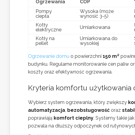
Ogrzewania
COP
Pompy
Wysoka (może
ciepła
wynosić 3-5)
Kotły
Umiarkowana
elektryczne
Kotły na
Umiarkowana do
pellet
wysokiej
Ogrzewanie domu
o powierzchni
150 m²
powinn
budynku. Regularne monitorowanie cen paliw 
koszty oraz efektywność ogrzewania.
Kryteria komfortu użytkowania
Wybierz system ogrzewania, który zwiększy
ko
automatyzacja
,
bezobsługowość
oraz
stab
poprawiają
komfort cieplny
. Systemy takie j
pozwala na dłuższy odpoczynek od rutynowyc