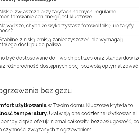
Niskie, zwłaszcza przy taryfach nocnych, regularne
monitorowanie cen energii jest kluczowe.
Najwyższe, chyba że wykorzystasz fotowoltaikę lub taryfy
nocne.
Stabilne, z niską emisją zanieczyszczeń, ale wymagają
stałego dostępu do paliwa.
o być dostosowane do Twoich potrzeb oraz standardów izo
oraz różnorodność dostępnych opcji pozwolą optymalizować
ogrzewania bez gazu
mfort użytkowania
w Twoim domu. Kluczowe kryteria to
ilność temperatury
. Ułatwiają one codzienne użytkowanie i
ak pompy ciepła oferują niemal całkowitą bezobsługowość, c
h czynności związanych z ogrzewaniem.