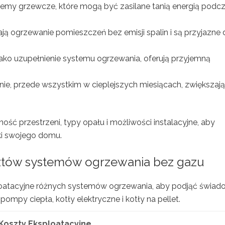
emy grzewcze, które mogą być zasilane tanią energią podc
ją ogrzewanie pomieszczeń bez emisji spalin i są przyjazne 
ako uzupełnienie systemu ogrzewania, oferują przyjemną
e, przede wszystkim w cieplejszych miesiącach, zwiększaj
ć przestrzeni, typy opału i możliwości instalacyjne, aby
ki swojego domu.
sztów
systemów ogrzewania
bez gazu
oatacyjne różnych systemów ogrzewania, aby podjąć świa
pompy ciepła, kotły elektryczne i kotły na pellet.
Koszty Eksploatacyjne