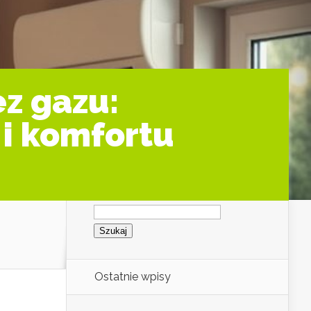
z gazu:
i komfortu
Szukaj:
Ostatnie wpisy