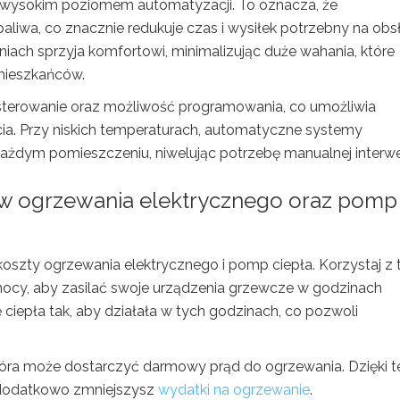
ię wysokim poziomem automatyzacji. To oznacza, że
liwa, co znacznie redukuje czas i wysiłek potrzebny na obs
iach sprzyja komfortowi, minimalizując duże wahania, które
ieszkańców.
 sterowanie oraz możliwość programowania, co umożliwia
ia. Przy niskich temperaturach, automatyczne systemy
żdym pomieszczeniu, niwelując potrzebę manualnej interwen
tów ogrzewania elektrycznego oraz pomp
koszty ogrzewania elektrycznego i pomp ciepła. Korzystaj z 
 nocy, aby zasilać swoje urządzenia grzewcze w godzinach
iepła tak, aby działała w tych godzinach, co pozwoli
która może dostarczyć darmowy prąd do ogrzewania. Dzięki 
i dodatkowo zmniejszysz
wydatki na ogrzewanie
.