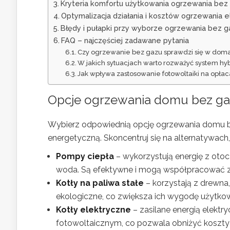
Kryteria komfortu użytkowania ogrzewania bez
Optymalizacja działania i kosztów ogrzewania 
Błędy i pułapki przy wyborze ogrzewania bez g
FAQ – najczęściej zadawane pytania
Czy ogrzewanie bez gazu sprawdzi się w domach
W jakich sytuacjach warto rozważyć system h
Jak wpływa zastosowanie fotowoltaiki na opł
Opcje
ogrzewania domu
bez ga
Wybierz odpowiednią opcję ogrzewania domu be
energetyczną. Skoncentruj się na alternatywach
Pompy ciepła
– wykorzystują energię z otocz
woda. Są efektywne i mogą współpracować z 
Kotły na paliwa stałe
– korzystają z drewna,
ekologiczne, co zwiększa ich wygodę użytkow
Kotły elektryczne
– zasilane energią elektr
fotowoltaicznym, co pozwala obniżyć koszty