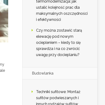
termomodernizacja: jak
ustalić kolejność prac dla
maksymalnych oszczędności
i efektywności
Czy można zostawić starą
elewację pod nowym
ociepleniem – kiedy to się
sprawdza i na co zwrócić
uwagę przy docieplaniu?
emy
ale
Budowlanka
Techniki sufitowe: Montaż
sufitów podwieszanych i
innych rodzajów sufitów