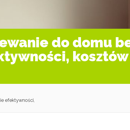
zewanie do domu be
tywności, kosztów 
e efektywności,