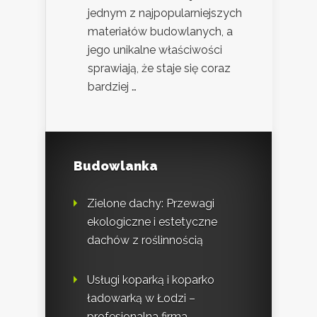
jednym z najpopularniejszych
materiałów budowlanych, a
jego unikalne właściwości
sprawiają, że staje się coraz
bardziej …
Budowlanka
Zielone dachy: Przewagi
ekologiczne i estetyczne
dachów z roślinnością
Usługi koparką i koparko
ładowarką w Łodzi –
profesjonalna firma