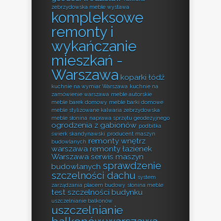
zebrzydowska meble wystawa
kompleksowe
remonty i
wykańczanie
mieszkań -
Warszawa
koparki łódź
kuchnie na wymiar Warszawa
kuchnie na
zamówienie warszawa
meble autorskie
meble barek domowy
meble barki domowe
meble stylizowane kalwaria zebrzydowska
meble słonina
naprawa sprzętu geodezyjnego
ogrodzenia z gabionów
podbitka
świerk skandynawski
producent maszyn
remonty wnętrz
budowlanych
warszawa
remonty łazienek
Warszawa
serwis maszyn
sprawdzenie
budowlanych
szczelności dachu
system
zarządzania placem budowy
słonina meble
test szczelności budynku
uszczelnianie balkonów
uszczelnianie