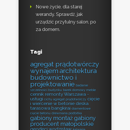
Nowe życie, dla starej
werandy. Sprawdź, jak
urządzić przytulny salon, po
za domem.
Tagi
agregat prądotwórczy
wynajem
architektura
budownictwo i
projektowanie
badanie
szczelności budynku
barek domowy meble
cennik remonty Warszawa -
usługi
cięcie
cichy agregat prądotwórczy
i wiercenie w betonie
deska
tarasowa bangkirai
diamentowe
cięcie betonu
drewniana podbitka
gabiony montaż
gabiony
producent małopolskie
geodeci wodzisław
kalwaria