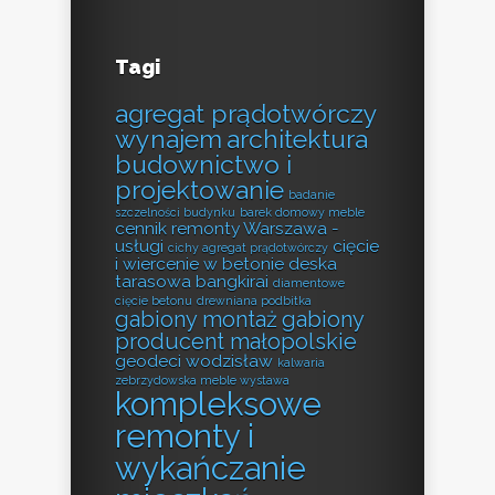
Tagi
agregat prądotwórczy
wynajem
architektura
budownictwo i
projektowanie
badanie
szczelności budynku
barek domowy meble
cennik remonty Warszawa -
usługi
cięcie
cichy agregat prądotwórczy
i wiercenie w betonie
deska
tarasowa bangkirai
diamentowe
cięcie betonu
drewniana podbitka
gabiony montaż
gabiony
producent małopolskie
geodeci wodzisław
kalwaria
zebrzydowska meble wystawa
kompleksowe
remonty i
wykańczanie