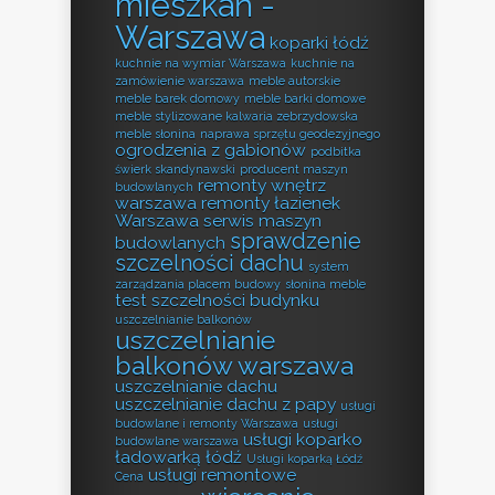
mieszkań -
Warszawa
koparki łódź
kuchnie na wymiar Warszawa
kuchnie na
zamówienie warszawa
meble autorskie
meble barek domowy
meble barki domowe
meble stylizowane kalwaria zebrzydowska
meble słonina
naprawa sprzętu geodezyjnego
ogrodzenia z gabionów
podbitka
świerk skandynawski
producent maszyn
remonty wnętrz
budowlanych
warszawa
remonty łazienek
Warszawa
serwis maszyn
sprawdzenie
budowlanych
szczelności dachu
system
zarządzania placem budowy
słonina meble
test szczelności budynku
uszczelnianie balkonów
uszczelnianie
balkonów warszawa
uszczelnianie dachu
uszczelnianie dachu z papy
usługi
budowlane i remonty Warszawa
usługi
usługi koparko
budowlane warszawa
ładowarką łódź
Usługi koparką Łódź
usługi remontowe
Cena