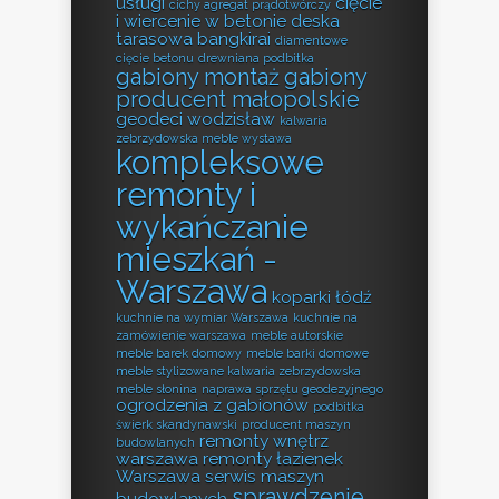
usługi
cięcie
cichy agregat prądotwórczy
i wiercenie w betonie
deska
tarasowa bangkirai
diamentowe
cięcie betonu
drewniana podbitka
gabiony montaż
gabiony
producent małopolskie
geodeci wodzisław
kalwaria
zebrzydowska meble wystawa
kompleksowe
remonty i
wykańczanie
mieszkań -
Warszawa
koparki łódź
kuchnie na wymiar Warszawa
kuchnie na
zamówienie warszawa
meble autorskie
meble barek domowy
meble barki domowe
meble stylizowane kalwaria zebrzydowska
meble słonina
naprawa sprzętu geodezyjnego
ogrodzenia z gabionów
podbitka
świerk skandynawski
producent maszyn
remonty wnętrz
budowlanych
warszawa
remonty łazienek
Warszawa
serwis maszyn
sprawdzenie
budowlanych