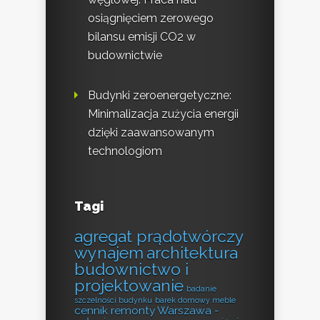
osiągnięciem zerowego
bilansu emisji CO2 w
budownictwie
Budynki zeroenergetyczne:
Minimalizacja zużycia energii
dzięki zaawansowanym
technologiom
Tagi
agregat prądotwórczy
wynajem
architektura
budownictwo i
projektowanie
badanie
szczelności budynku
barek domowy meble
cennik remonty Warszawa -