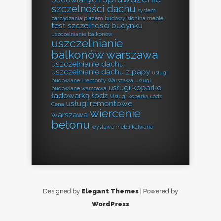
szczelności dachu
system
zarządzania placem budowy
słonina meble
test szczelności budynku
uszczelnianie balkonów
uszczelnianie
balkonów warszawa
uszczelnianie dachu
uszczelnianie dachu z papy
usługi
budowlane i remonty Warszawa
usługi
usługi koparko
budowlane warszawa
ładowarką łódź
Usługi koparką Łódź
usługi remontowe
Cena
wiercenie
warszawa
betonu
wystawa mebli kalwaria
Designed by
Elegant Themes
| Powered by
WordPress