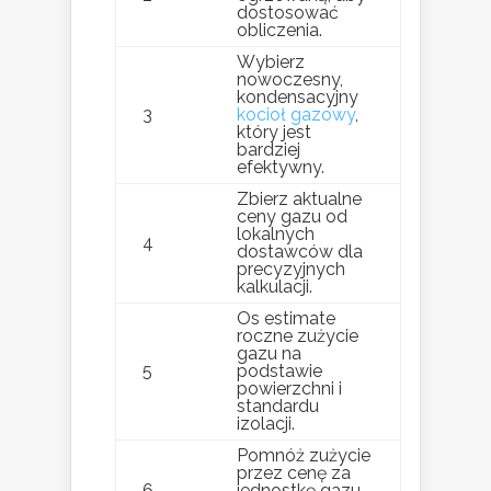
dostosować
obliczenia.
Wybierz
nowoczesny,
kondensacyjny
3
kocioł gazowy
,
który jest
bardziej
efektywny.
Zbierz aktualne
ceny gazu od
lokalnych
4
dostawców dla
precyzyjnych
kalkulacji.
Os estimate
roczne zużycie
gazu na
5
podstawie
powierzchni i
standardu
izolacji.
Pomnóż zużycie
przez cenę za
6
jednostkę gazu,