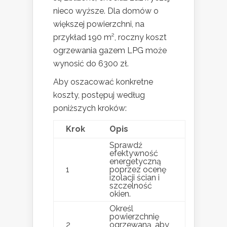
nieco wyższe. Dla domów o
większej powierzchni, na
przykład 190 m², roczny koszt
ogrzewania gazem LPG może
wynosić do 6300 zł.
Aby oszacować konkretne
koszty, postępuj według
poniższych kroków:
Krok
Opis
Sprawdź
efektywność
energetyczną
1
poprzez ocenę
izolacji ścian i
szczelność
okien.
Określ
powierzchnię
2
ogrzewaną, aby