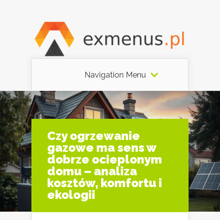
Navigation Menu
Czy ogrzewanie
gazowe ma sens w
dobrze ocieplonym
domu – analiza
kosztów, komfortu i
ekologii