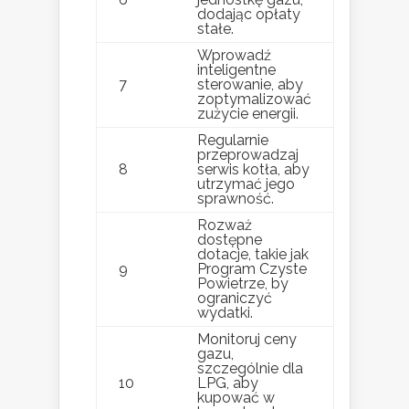
dodając opłaty
stałe.
Wprowadź
inteligentne
7
sterowanie, aby
zoptymalizować
zużycie energii.
Regularnie
przeprowadzaj
8
serwis kotła, aby
utrzymać jego
sprawność.
Rozważ
dostępne
dotacje, takie jak
9
Program Czyste
Powietrze, by
ograniczyć
wydatki.
Monitoruj ceny
gazu,
szczególnie dla
10
LPG, aby
kupować w