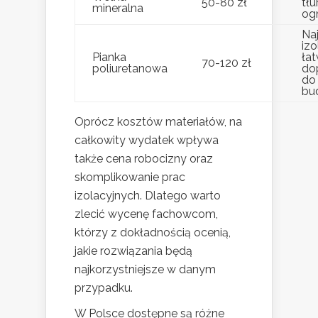
50-80 zł
tłu
mineralna
og
Na
izo
Pianka
ła
70-120 zł
poliuretanowa
do
do
bu
Oprócz kosztów materiałów, na
całkowity wydatek wpływa
także cena robocizny oraz
skomplikowanie prac
izolacyjnych. Dlatego warto
zlecić wycenę fachowcom,
którzy z dokładnością ocenią,
jakie rozwiązania będą
najkorzystniejsze w danym
przypadku.
W Polsce dostępne są różne