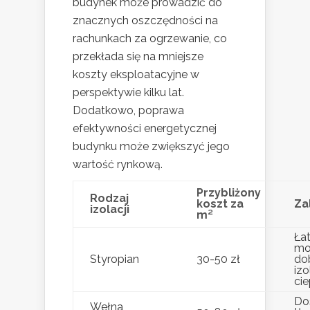
budynek może prowadzić do
znacznych oszczędności na
rachunkach za ogrzewanie, co
przekłada się na mniejsze
koszty eksploatacyjne w
perspektywie kilku lat.
Dodatkowo, poprawa
efektywności energetycznej
budynku może zwiększyć jego
wartość rynkową.
Przybliżony
Rodzaj
koszt za
Za
izolacji
m²
Ła
mo
Styropian
30-50 zł
do
izo
cie
Do
Wełna