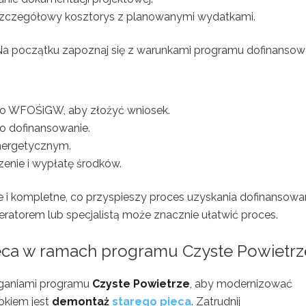
szczegółowy kosztorys z planowanymi wydatkami.
 Na początku zapoznaj się z warunkami programu dofinansow
ę do WFOŚiGW, aby złożyć wniosek.
 dofinansowanie.
nergetycznym.
zenie i wypłatę środków.
e i kompletne, co przyspieszy proces uzyskania dofinansowan
ratorem lub specjalistą może znacznie ułatwić proces.
eca w ramach programu Czyste Powietrz
ganiami programu
Czyste Powietrze
, aby modernizować
okiem jest
demontaż
starego pieca
. Zatrudnij