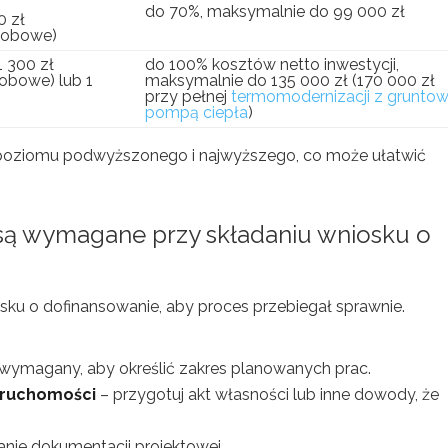
do 70%, maksymalnie do 99 000 zł
0 zł
sobowe)
 300 zł
do 100% kosztów netto inwestycji,
obowe) lub 1
maksymalnie do 135 000 zł (170 000 zł
przy pełnej
termomodernizacji z grunto
pompą ciepła
)
a poziomu podwyższonego i najwyższego, co może ułatwić
 są wymagane
przy składaniu wniosku o
sku o dofinansowanie, aby proces przebiegał sprawnie.
st wymagany, aby określić zakres planowanych prac.
eruchomości
– przygotuj akt własności lub inne dowody, że
nie dokumentacji projektowej.