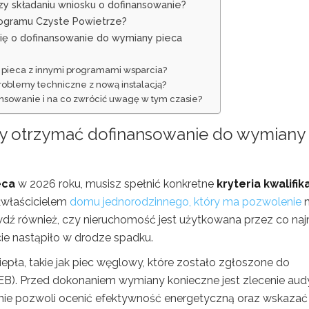
y składaniu wniosku o dofinansowanie?
rogramu Czyste Powietrze?
się o dofinansowanie do wymiany pieca
 pieca z innymi programami wsparcia?
 problemy techniczne z nową instalacją?
ansowanie i na co zwrócić uwagę w tym czasie?
aby otrzymać dofinansowanie do wymiany
eca
w 2026 roku, musisz spełnić konkretne
kryteria kwalifika
łwłaścicielem
domu jednorodzinnego, który ma pozwolenie
n
dź również, czy nieruchomość jest użytkowana przez co naj
ie nastąpiło w drodze spadku.
iepła, takie jak piec węglowy, które zostało zgłoszone do
EB). Przed dokonaniem wymiany konieczne jest zlecenie aud
ie pozwoli ocenić efektywność energetyczną oraz wskazać