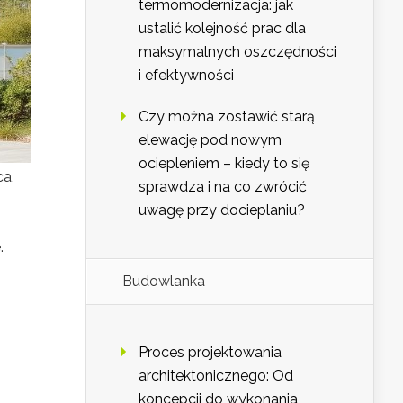
termomodernizacja: jak
ustalić kolejność prac dla
maksymalnych oszczędności
i efektywności
Czy można zostawić starą
elewację pod nowym
ociepleniem – kiedy to się
ca,
sprawdza i na co zwrócić
uwagę przy docieplaniu?
.
Budowlanka
Proces projektowania
architektonicznego: Od
koncepcji do wykonania