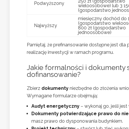
250 zł (gospodarstwo
Podwyższony
wieloosobowe) lub 3 15
(gospodarstwo jednoo
miesięczny dochód do 1
(gospodarstwo wieloos
Najwyższy
800 zł (gospodarstwo
jednoosobowe)
Pamiętaj, że prefinansowanie dostępne jest dl
realizację inwestycji w ramach programu.
Jakie formalności i dokumenty
dofinansowanie?
Zbierz
dokumenty
niezbędne do złożenia wnio
Wymagane formularze obejmują:
Audyt energetyczny
– wykonaj go, jeśli je
Dokumenty potwierdzające prawo do ni
masz prawo do dysponowania budynkiem.
Projekt techniczny
– stwórz lub zleć wykona