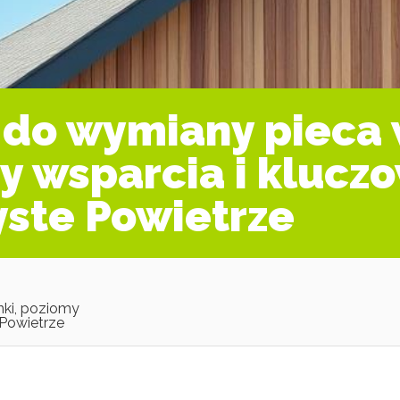
do wymiany pieca 
y wsparcia i klucz
ste Powietrze
nki, poziomy
 Powietrze