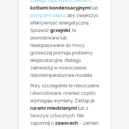
starego typu nowoczesnymi
kotłami kondensacyjnymi
lub
pompami ciepła
, aby zwiększyć
efektywność energetyczną.
Sprawdź
grzejniki
; te
skorodowane lub
niedopasowane do mocy
grzewczej promują problemy
eksploatacyjne, dlatego
zainwestuj w nowoczesne,
niskotemperaturowe modele.
Rury, szczególnie te nieszczelne
i skorodowane, również często
wymagają wymiany. Zastąp je
rurami miedzianymi
lub z
tworzyw sztucznych. Nie
zapomnij o
zaworach
– zamień