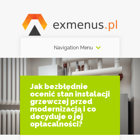
Navigation Menu
Jak bezbłędnie
ocenić stan instalacji
grzewczej przed
modernizacją i co
decyduje o jej
opłacalności?