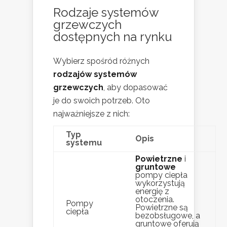
Rodzaje systemów
grzewczych
dostępnych na rynku
Wybierz spośród różnych
rodzajów systemów
grzewczych
, aby dopasować
je do swoich potrzeb. Oto
najważniejsze z nich:
Typ
Opis
systemu
Powietrzne
i
gruntowe
pompy ciepła
wykorzystują
energię z
otoczenia.
Pompy
Powietrzne są
ciepła
bezobsługowe, a
gruntowe oferują