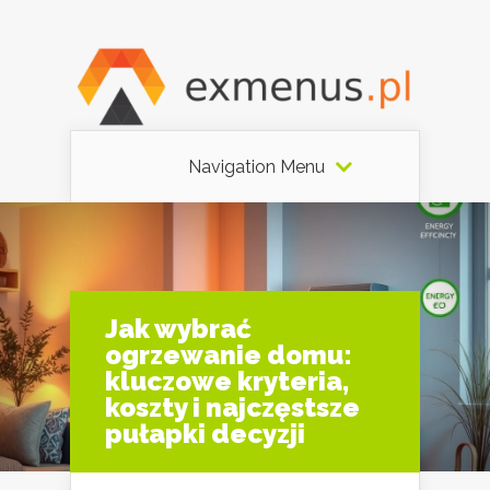
Navigation Menu
Jak wybrać
ogrzewanie domu:
kluczowe kryteria,
koszty i najczęstsze
pułapki decyzji