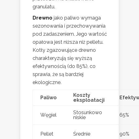
granulatu.
Drewno
jako paliwo wymaga
sezonowania i przechowywania
pod zadaszeniem. Jego wartość
opałowa jest niższa niż pelletu.
Kotły zgazowujące drewno
charakteryzują się wyższą
efektywnością (do 85%), co
sprawia, że są bardziej
ekologiczne.
Koszty
Paliwo
Efekty
eksploatacji
Stosunkowo
Węgiel
65%
niskie
Pellet
Średnie
90%