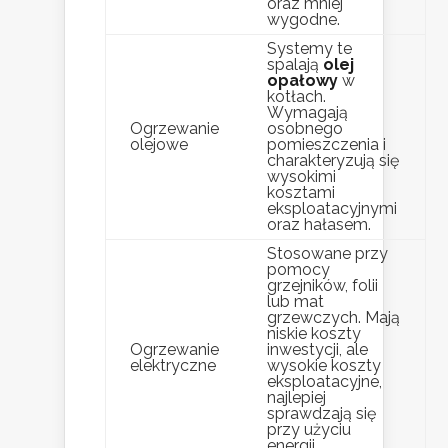
oraz mniej
wygodne.
Systemy te
spalają
olej
opałowy
w
kotłach.
Wymagają
Ogrzewanie
osobnego
olejowe
pomieszczenia i
charakteryzują się
wysokimi
kosztami
eksploatacyjnymi
oraz hałasem.
Stosowane przy
pomocy
grzejników, folii
lub mat
grzewczych. Mają
niskie koszty
Ogrzewanie
inwestycji, ale
elektryczne
wysokie koszty
eksploatacyjne,
najlepiej
sprawdzają się
przy użyciu
energii