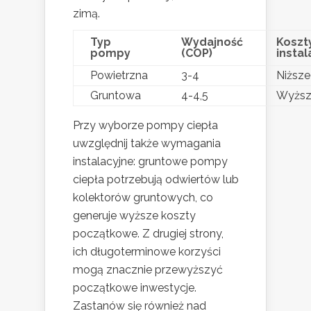
zimą.
Typ
Wydajność
Koszt
pompy
(COP)
instal
Powietrzna
3-4
Niższe
Gruntowa
4-4,5
Wyższ
Przy wyborze pompy ciepła
uwzględnij także wymagania
instalacyjne: gruntowe pompy
ciepła potrzebują odwiertów lub
kolektorów gruntowych, co
generuje wyższe koszty
początkowe. Z drugiej strony,
ich długoterminowe korzyści
mogą znacznie przewyższyć
początkowe inwestycje.
Zastanów się również nad