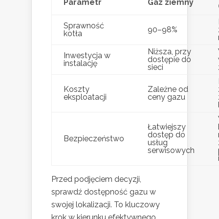
Parametr
Gaz ziemny
Sprawność
90–98%
kotła
Niższa, przy
Inwestycja w
dostępie do
instalację
sieci
Koszty
Zależne od
eksploatacji
ceny gazu
Łatwiejszy
dostęp do
Bezpieczeństwo
usług
serwisowych
Przed podjęciem decyzji,
sprawdź dostępność gazu w
swojej lokalizacji. To kluczowy
krok w kierunku efektywnego