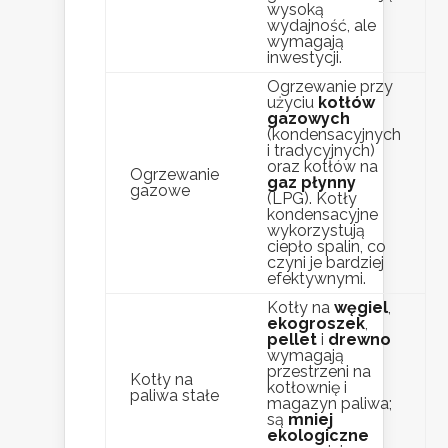
wysoką
wydajność, ale
wymagają
inwestycji.
Ogrzewanie przy
użyciu
kotłów
gazowych
(kondensacyjnych
i tradycyjnych)
oraz kotłów na
Ogrzewanie
gaz płynny
gazowe
(LPG). Kotły
kondensacyjne
wykorzystują
ciepło spalin, co
czyni je bardziej
efektywnymi.
Kotły na
węgiel
,
ekogroszek
,
pellet
i
drewno
wymagają
przestrzeni na
Kotły na
kotłownię i
paliwa stałe
magazyn paliwa;
są
mniej
ekologiczne