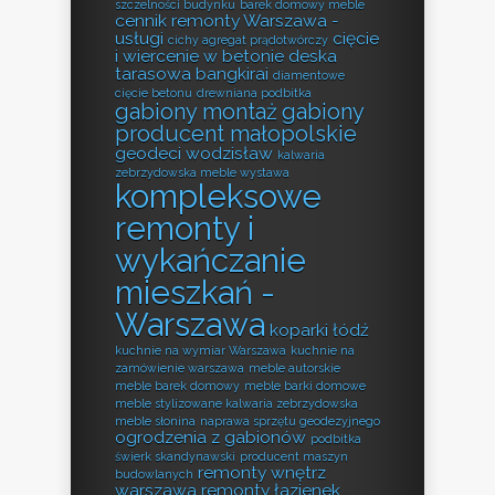
szczelności budynku
barek domowy meble
cennik remonty Warszawa -
usługi
cięcie
cichy agregat prądotwórczy
i wiercenie w betonie
deska
tarasowa bangkirai
diamentowe
cięcie betonu
drewniana podbitka
gabiony montaż
gabiony
producent małopolskie
geodeci wodzisław
kalwaria
zebrzydowska meble wystawa
kompleksowe
remonty i
wykańczanie
mieszkań -
Warszawa
koparki łódź
kuchnie na wymiar Warszawa
kuchnie na
zamówienie warszawa
meble autorskie
meble barek domowy
meble barki domowe
meble stylizowane kalwaria zebrzydowska
meble słonina
naprawa sprzętu geodezyjnego
ogrodzenia z gabionów
podbitka
świerk skandynawski
producent maszyn
remonty wnętrz
budowlanych
warszawa
remonty łazienek