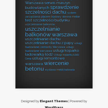
Warszawa
serwis maszyn
sprawdzenie
budowlanych
szczelności dachu
system
zarządzania placem budowy
słonina meble
test szczelności budynku
uszczelnianie balkonów
uszczelnianie
balkonów warszawa
uszczelnianie dachu
uszczelnianie dachu z papy
usługi
budowlane i remonty Warszawa
usługi
usługi koparko
budowlane warszawa
ładowarką łódź
Usługi koparką Łódź
usługi remontowe
Cena
wiercenie
warszawa
betonu
wystawa mebli kalwaria
Designed by
Elegant Themes
| Powered by
WordPress