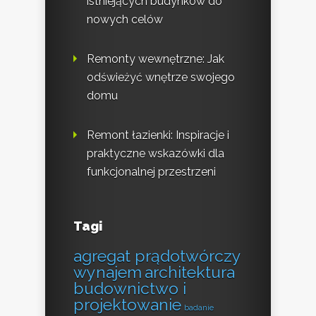
istniejących budynków do
nowych celów
Remonty wewnętrzne: Jak
odświeżyć wnętrze swojego
domu
Remont łazienki: Inspiracje i
praktyczne wskazówki dla
funkcjonalnej przestrzeni
Tagi
agregat prądotwórczy
wynajem
architektura
budownictwo i
projektowanie
badanie