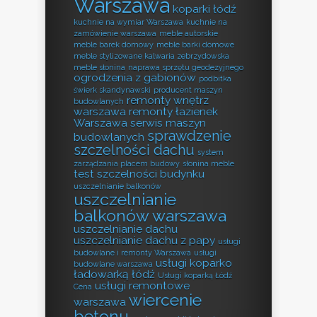
Warszawa
koparki łódź
kuchnie na wymiar Warszawa
kuchnie na
zamówienie warszawa
meble autorskie
meble barek domowy
meble barki domowe
meble stylizowane kalwaria zebrzydowska
meble słonina
naprawa sprzętu geodezyjnego
ogrodzenia z gabionów
podbitka
świerk skandynawski
producent maszyn
remonty wnętrz
budowlanych
warszawa
remonty łazienek
Warszawa
serwis maszyn
sprawdzenie
budowlanych
szczelności dachu
system
zarządzania placem budowy
słonina meble
test szczelności budynku
uszczelnianie balkonów
uszczelnianie
balkonów warszawa
uszczelnianie dachu
uszczelnianie dachu z papy
usługi
budowlane i remonty Warszawa
usługi
usługi koparko
budowlane warszawa
ładowarką łódź
Usługi koparką Łódź
usługi remontowe
Cena
wiercenie
warszawa
betonu