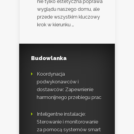
nie tylko estetyczna poprawa
wyglądu naszego domu, ale
przede wszystkim kluczowy
krok w kierunku …
Budowlanka
Koordynacja
podwykonawców i
dostawców: Zapewnienie
harmonijnego przebiegu prac
Inteligentne instalacje:
Sterowanie i monitorowanie
za pomocą systemów smart