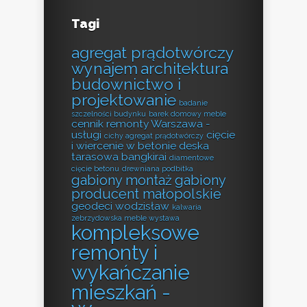
Tagi
agregat prądotwórczy
wynajem
architektura
budownictwo i
projektowanie
badanie
szczelności budynku
barek domowy meble
cennik remonty Warszawa -
usługi
cięcie
cichy agregat prądotwórczy
i wiercenie w betonie
deska
tarasowa bangkirai
diamentowe
cięcie betonu
drewniana podbitka
gabiony montaż
gabiony
producent małopolskie
geodeci wodzisław
kalwaria
zebrzydowska meble wystawa
kompleksowe
remonty i
wykańczanie
mieszkań -