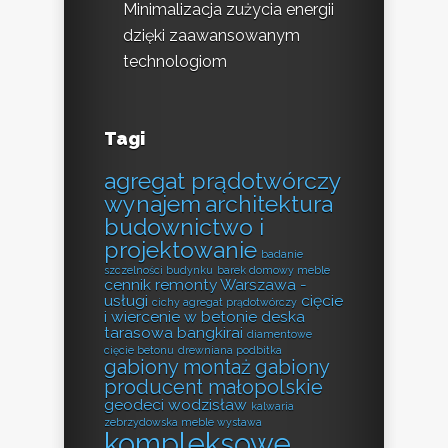
Minimalizacja zużycia energii
dzięki zaawansowanym
technologiom
Tagi
agregat prądotwórczy
wynajem
architektura
budownictwo i
projektowanie
badanie
szczelności budynku
barek domowy meble
cennik remonty Warszawa -
usługi
cięcie
cichy agregat prądotwórczy
i wiercenie w betonie
deska
tarasowa bangkirai
diamentowe
cięcie betonu
drewniana podbitka
gabiony montaż
gabiony
producent małopolskie
geodeci wodzisław
kalwaria
zebrzydowska meble wystawa
kompleksowe