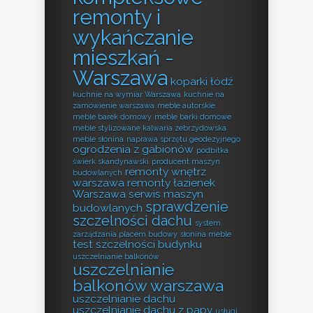
remonty i
wykańczanie
mieszkań -
Warszawa
koparki łódź
kuchnie na wymiar Warszawa
kuchnie na
zamówienie warszawa
meble autorskie
meble barek domowy
meble barki domowe
meble stylizowane kalwaria zebrzydowska
meble słonina
naprawa sprzętu geodezyjnego
ogrodzenia z gabionów
podbitka
świerk skandynawski
producent maszyn
remonty wnętrz
budowlanych
warszawa
remonty łazienek
Warszawa
serwis maszyn
sprawdzenie
budowlanych
szczelności dachu
system
zarządzania placem budowy
słonina meble
test szczelności budynku
uszczelnianie balkonów
uszczelnianie
balkonów warszawa
uszczelnianie dachu
uszczelnianie dachu z papy
usługi