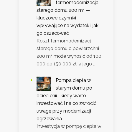
termomodernizacja
starego domu 200 m² —
kluczowe czynniki
wpływające na wydatek i jak
go oszacować
Koszt termomodernizacji
starego domu o powierzchni
200 m² może wynosić od 100
000 do 150 000 zł, a jego …
Pompa ciepła w
starym domu po
ociepleniu: kiedy warto
inwestować i na co zwrócić
uwagę przy modernizacji
ogrzewania
Inwestycja w pompę ciepła w