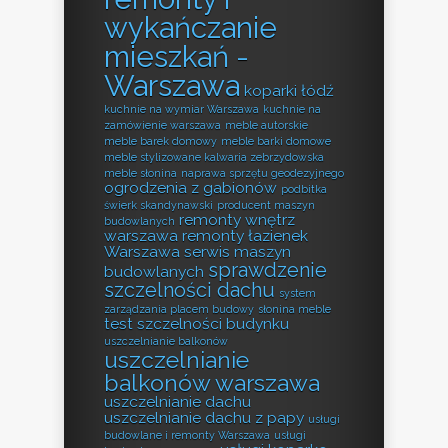
wykańczanie
mieszkań -
Warszawa
koparki łódź
kuchnie na wymiar Warszawa
kuchnie na
zamówienie warszawa
meble autorskie
meble barek domowy
meble barki domowe
meble stylizowane kalwaria zebrzydowska
meble słonina
naprawa sprzętu geodezyjnego
ogrodzenia z gabionów
podbitka
świerk skandynawski
producent maszyn
remonty wnętrz
budowlanych
warszawa
remonty łazienek
Warszawa
serwis maszyn
sprawdzenie
budowlanych
szczelności dachu
system
zarządzania placem budowy
słonina meble
test szczelności budynku
uszczelnianie balkonów
uszczelnianie
balkonów warszawa
uszczelnianie dachu
uszczelnianie dachu z papy
usługi
budowlane i remonty Warszawa
usługi