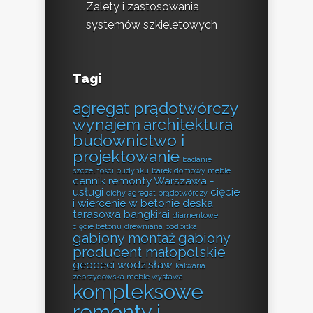
Zalety i zastosowania
systemów szkieletowych
Tagi
agregat prądotwórczy
wynajem
architektura
budownictwo i
projektowanie
badanie
szczelności budynku
barek domowy meble
cennik remonty Warszawa -
usługi
cięcie
cichy agregat prądotwórczy
i wiercenie w betonie
deska
tarasowa bangkirai
diamentowe
cięcie betonu
drewniana podbitka
gabiony montaż
gabiony
producent małopolskie
geodeci wodzisław
kalwaria
zebrzydowska meble wystawa
kompleksowe
remonty i