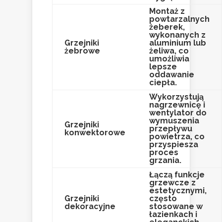
Montaż z
powtarzalnych
żeberek,
wykonanych z
Grzejniki
aluminium lub
żebrowe
żeliwa, co
umożliwia
lepsze
oddawanie
ciepła.
Wykorzystują
nagrzewnicę i
wentylator do
wymuszenia
Grzejniki
przepływu
konwektorowe
powietrza, co
przyspiesza
proces
grzania.
Łączą funkcje
grzewcze z
estetycznymi,
Grzejniki
często
dekoracyjne
stosowane w
łazienkach i