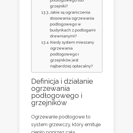
podłogowego lub
grzejniki?
Jakie są ograniczenia
stosowania ogrzewania
podłogowego w
budynkach z podłogami
drewnianymi?
Kiedy system mieszany
ogrzewania
podłogowego i
grzejników jest
najbardziej opłacalny?
Definicja i
działanie
ogrzewania
podłogowego
i
grzejników
Ogrzewanie podłogowe to
system grzewczy, który emituje
ciepło poprzez całą