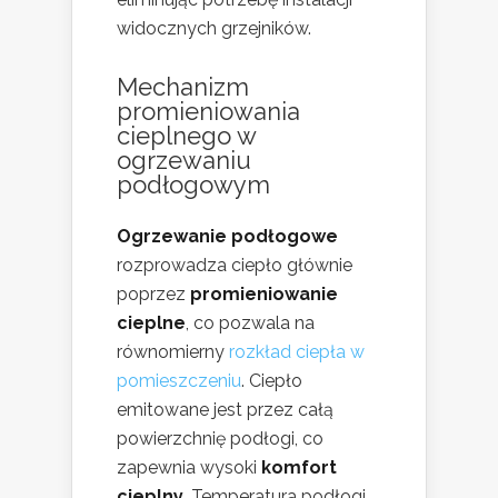
widocznych grzejników.
Mechanizm
promieniowania
cieplnego w
ogrzewaniu
podłogowym
Ogrzewanie podłogowe
rozprowadza ciepło głównie
poprzez
promieniowanie
cieplne
, co pozwala na
równomierny
rozkład ciepła w
pomieszczeniu
. Ciepło
emitowane jest przez całą
powierzchnię podłogi, co
zapewnia wysoki
komfort
cieplny
. Temperatura podłogi