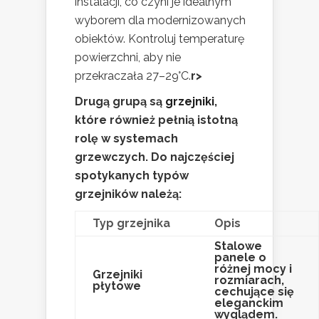
instalacji, co czyni je idealnym
wyborem dla modernizowanych
obiektów. Kontroluj temperaturę
powierzchni, aby nie
przekraczała 27–29°C.
r>
Drugą grupą są
grzejniki
,
które również pełnią istotną
rolę w systemach
grzewczych. Do najczęściej
spotykanych typów
grzejników należą:
Typ grzejnika
Opis
Stalowe
panele o
różnej mocy i
Grzejniki
rozmiarach,
płytowe
cechujące się
eleganckim
wyglądem.