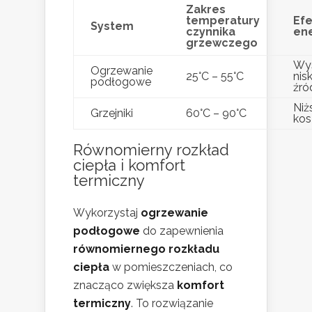
Zakres
temperatury
Ef
System
czynnika
en
grzewczego
Wy
Ogrzewanie
25°C – 55°C
nis
podłogowe
źró
Niż
Grzejniki
60°C – 90°C
kos
Równomierny rozkład
ciepła i komfort
termiczny
Wykorzystaj
ogrzewanie
podłogowe
do zapewnienia
równomiernego rozkładu
ciepła
w pomieszczeniach, co
znacząco zwiększa
komfort
termiczny
. To rozwiązanie