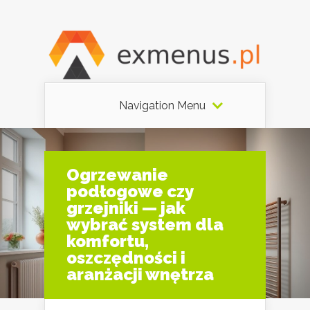
Navigation Menu
Ogrzewanie
podłogowe czy
grzejniki — jak
wybrać system dla
komfortu,
oszczędności i
aranżacji wnętrza