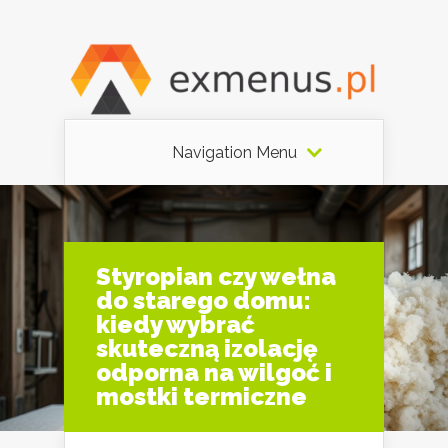
Navigation Menu
Styropian czy wełna
do starego domu:
kiedy wybrać
skuteczną izolację
odporna na wilgoć i
mostki termiczne