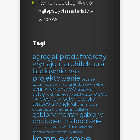
Remont podłóg: Wybór
najlepszych materiałów i
wzorów
Tagi
agregat prądotwórczy
wynajem
architektura
budownictwo i
projektowanie
badanie
szczelności budynku
barek domowy meble
cennik remonty Warszawa -
usługi
cięcie
cichy agregat prądotwórczy
i wiercenie w betonie
deska
tarasowa bangkirai
diamentowe
cięcie betonu
drewniana podbitka
gabiony montaż
gabiony
producent małopolskie
geodeci wodzisław
kalwaria
zebrzydowska meble wystawa
kompleksowe