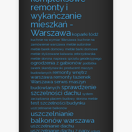
remonty i
wykańczanie
mieszkań -
Warszawa
koparki łódź
kuchnie na wymiar Warszawa
kuchnie na
zamówienie warszawa
meble autorskie
meble barek domowy
meble barki domowe
meble stylizowane kalwaria zebrzydowska
meble słonina
naprawa sprzętu geodezyjnego
ogrodzenia z gabionów
podbitka
świerk skandynawski
producent maszyn
remonty wnętrz
budowlanych
warszawa
remonty łazienek
Warszawa
serwis maszyn
sprawdzenie
budowlanych
szczelności dachu
system
zarządzania placem budowy
słonina meble
test szczelności budynku
uszczelnianie balkonów
uszczelnianie
balkonów warszawa
uszczelnianie dachu
uszczelnianie dachu z papy
usługi