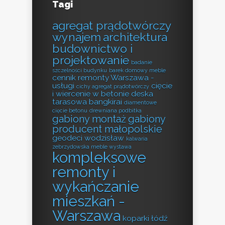
Tagi
agregat prądotwórczy
wynajem
architektura
budownictwo i
projektowanie
badanie
szczelności budynku
barek domowy meble
cennik remonty Warszawa -
usługi
cięcie
cichy agregat prądotwórczy
i wiercenie w betonie
deska
tarasowa bangkirai
diamentowe
cięcie betonu
drewniana podbitka
gabiony montaż
gabiony
producent małopolskie
geodeci wodzisław
kalwaria
zebrzydowska meble wystawa
kompleksowe
remonty i
wykańczanie
mieszkań -
Warszawa
koparki łódź