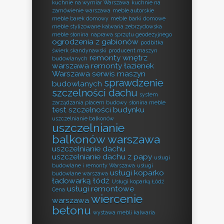
kuchnie na wymiar Warszawa
kuchnie na
zamówienie warszawa
meble autorskie
meble barek domowy
meble barki domowe
meble stylizowane kalwaria zebrzydowska
meble słonina
naprawa sprzętu geodezyjnego
ogrodzenia z gabionów
podbitka
świerk skandynawski
producent maszyn
remonty wnętrz
budowlanych
warszawa
remonty łazienek
Warszawa
serwis maszyn
sprawdzenie
budowlanych
szczelności dachu
system
zarządzania placem budowy
słonina meble
test szczelności budynku
uszczelnianie balkonów
uszczelnianie
balkonów warszawa
uszczelnianie dachu
uszczelnianie dachu z papy
usługi
budowlane i remonty Warszawa
usługi
usługi koparko
budowlane warszawa
ładowarką łódź
Usługi koparką Łódź
usługi remontowe
Cena
wiercenie
warszawa
betonu
wystawa mebli kalwaria