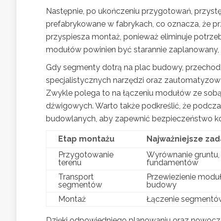
Następnie, po ukończeniu przygotowań, przystę
prefabrykowane w fabrykach, co oznacza, że pr
przyspiesza montaż, ponieważ eliminuje potrzeb
modułów powinien być starannie zaplanowany,
Gdy segmenty dotrą na plac budowy, przechod
specjalistycznych narzędzi oraz zautomatyzo
Zwykle polega to na łączeniu modułów ze sobą
dźwigowych. Warto także podkreślić, że podcza
budowlanych, aby zapewnić bezpieczeństwo koń
Etap montażu
Najważniejsze zad
Przygotowanie
Wyrównanie gruntu,
terenu
fundamentów
Transport
Przewiezienie modu
segmentów
budowy
Montaż
Łączenie segmentów 
Dzięki odpowiedniego planowaniu oraz nowocz