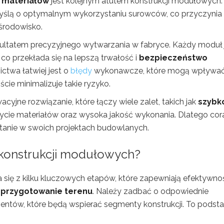
e materiałów
jest kolejnym atutem konstrukcji modułowych.
yślą o optymalnym wykorzystaniu surowców, co przyczynia 
środowisko.
zultatem precyzyjnego wytwarzania w fabryce. Każdy moduł 
o przekłada się na lepszą trwałość i
bezpieczeństwo
ctwa łatwiej jest o
błędy
wykonawcze, które mogą wpływać
ie minimalizuje takie ryzyko.
jne rozwiązanie, które łączy wiele zalet, takich jak
szybk
życie materiałów oraz wysoka jakość wykonania. Dlatego cor
stanie w swoich projektach budowlanych.
konstrukcji modułowych?
się z kilku kluczowych etapów, które zapewniają efektywnoś
t
przygotowanie terenu
. Należy zadbać o odpowiednie
ntów, które będą wspierać segmenty konstrukcji. To podst