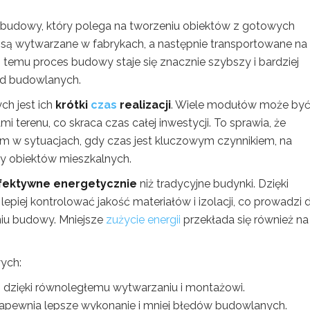
udowy, który polega na tworzeniu obiektów z gotowych
ą wytwarzane w fabrykach, a następnie transportowane na 
temu proces budowy staje się znacznie szybszy i bardziej
od budowlanych.
ch jest ich
krótki
czas
realizacji
. Wiele modułów może by
erenu, co skraca czas całej inwestycji. To sprawia, że
m w sytuacjach, gdy czas jest kluczowym czynnikiem, na
zy obiektów mieszkalnych.
fektywne energetycznie
niż tradycyjne budynki. Dzięki
iej kontrolować jakość materiałów i izolacji, co prowadzi 
niu budowy. Mniejsze
zużycie energii
przekłada się również na
ych:
ji dzięki równoległemu wytwarzaniu i montażowi.
zapewnia lepsze wykonanie i mniej błędów budowlanych.