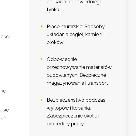
aplikacja odpowiedniego
tynku
Prace murarskie: Sposoby
układania cegieł, kamieni i
ości
bloków
Odpowiednie
przechowywanie materiałów
e
budowlanych: Bezpieczne
magazynowanie i transport
h w
Bezpieczeństwo podczas
wykopów i kopania:
 się
Zabezpieczenie okolic i
uje
procedury pracy