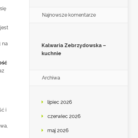
się
Najnowsze komentarze
jest
 na
Kalwaria Zebrzydowska –
kuchnie
ość
az
Archiwa
lipiec 2026
ć i
czerwiec 2026
awa,
maj 2026