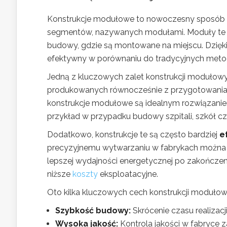
Konstrukcje modułowe to nowoczesny sposób b
segmentów, nazywanych modułami. Moduły te s
budowy, gdzie są montowane na miejscu. Dzięki 
efektywny w porównaniu do tradycyjnych met
Jedną z kluczowych zalet konstrukcji modułowy
produkowanych równocześnie z przygotowaniami t
konstrukcje modułowe są idealnym rozwiązanie
przykład w przypadku budowy szpitali, szkół c
Dodatkowo, konstrukcje te są często bardziej
e
precyzyjnemu wytwarzaniu w fabrykach można lep
lepszej wydajności energetycznej po zakończe
niższe
koszty
eksploatacyjne.
Oto kilka kluczowych cech konstrukcji modułow
Szybkość budowy:
Skrócenie czasu realizac
Wysoka jakość:
Kontrola jakości w fabryce 