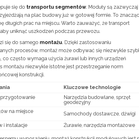
puje się do
transportu segmentów
. Moduły są zazwyczaj
zyjeżdżają na plac budowy już w gotowej formie. To znaczą
ę długich prac na miejscu. Warto zauważyć, że transport
 aby uniknąć uszkodzeń podczas przewozu.
zi się do samego
montażu
. Dzięki zastosowaniu
wanych procesów, montaż może odbywać się niezwykle szyb
, co często wymaga użycia żurawi lub innych urządzeń
s montażu niezwykle istotne jest przestrzeganie norm
cowej konstrukcji.
ania
Kluczowe technologie
 przygotowanie
Narzędzia budowlane, sprzęt
geodezyjny
łów na miejsce
Samochody dostawcze, dźwigi
i instalacje
Żurawie, narzędzia montażowe
esnemu wyposażeniu, montaż konstrukcji modułowych jest n