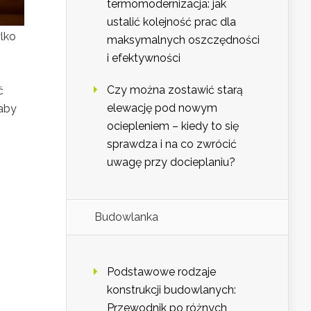
termomodernizacja: jak
ustalić kolejność prac dla
lko
maksymalnych oszczędności
i efektywności
Czy można zostawić starą
ć
elewację pod nowym
 aby
ociepleniem – kiedy to się
sprawdza i na co zwrócić
uwagę przy docieplaniu?
Budowlanka
Podstawowe rodzaje
konstrukcji budowlanych:
Przewodnik po różnych