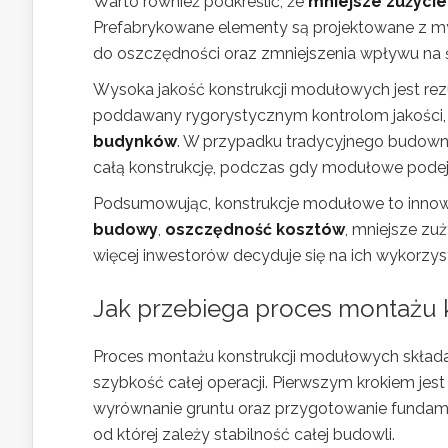
Warto również podkreślić, że
mniejsze zużyci
Prefabrykowane elementy są projektowane z m
do oszczędności oraz zmniejszenia wpływu na 
Wysoka jakość konstrukcji modułowych jest re
poddawany rygorystycznym kontrolom jakości, c
budynków
. W przypadku tradycyjnego budowni
całą konstrukcję, podczas gdy modułowe podejśc
Podsumowując, konstrukcje modułowe to innowacy
budowy
,
oszczędność kosztów
, mniejsze zu
więcej inwestorów decyduje się na ich wykorzy
Jak przebiega proces montażu 
Proces montażu konstrukcji modułowych składa 
szybkość całej operacji. Pierwszym krokiem jes
wyrównanie gruntu oraz przygotowanie fundame
od której zależy stabilność całej budowli.