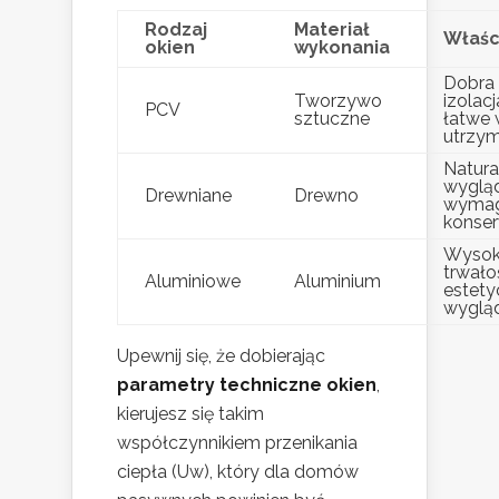
Rodzaj
Materiał
Właśc
okien
wykonania
Dobra
Tworzywo
izolacj
PCV
sztuczne
łatwe
utrzym
Natura
wygląd
Drewniane
Drewno
wymag
konser
Wyso
trwało
Aluminiowe
Aluminium
estety
wyglą
Upewnij się, że dobierając
parametry techniczne okien
,
kierujesz się takim
współczynnikiem przenikania
ciepła (Uw), który dla domów