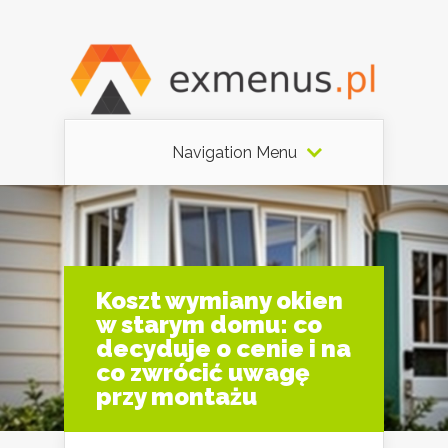
Navigation Menu
Koszt wymiany okien
w starym domu: co
decyduje o cenie i na
co zwrócić uwagę
przy montażu