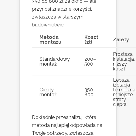
350 do 800 zł za okno — ale
przynosi znaczne korzyści,
zwłaszcza w starszym
budownictwie.
Metoda
Koszt
Zalety
montażu
(zł)
Prostsza
Standardowy
200–
instalacja,
montaż
500
niższy
koszt
Lepsza
izolacja
Ciepły
350–
termiczna
montaż
800
mniejsze
straty
ciepła
Dokładnie przeanalizuj, która
metoda najlepiej odpowiada na
Twoje potrzeby, zwłaszcza