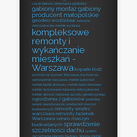
cięcie betonu
drewniana podbitka
gabiony montaż
gabiony
producent małopolskie
geodeci wodzisław
kalwaria
zebrzydowska meble wystawa
kompleksowe
remonty i
wykańczanie
mieszkań -
Warszawa
koparki łódź
kuchnie na wymiar Warszawa
kuchnie na
zamówienie warszawa
meble autorskie
meble barek domowy
meble barki domowe
meble stylizowane kalwaria zebrzydowska
meble słonina
naprawa sprzętu geodezyjnego
ogrodzenia z gabionów
podbitka
świerk skandynawski
producent maszyn
remonty wnętrz
budowlanych
warszawa
remonty łazienek
Warszawa
serwis maszyn
sprawdzenie
budowlanych
szczelności dachu
system
zarządzania placem budowy
słonina meble