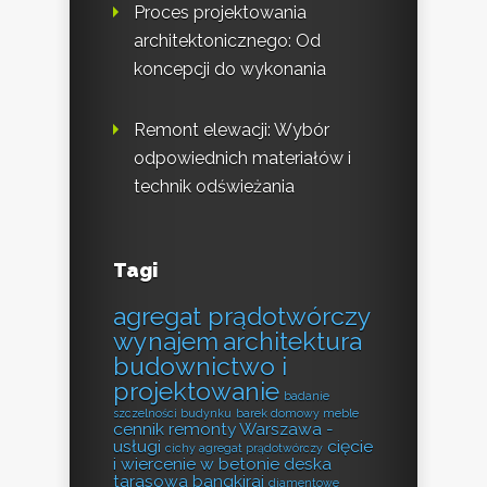
Proces projektowania
architektonicznego: Od
koncepcji do wykonania
Remont elewacji: Wybór
odpowiednich materiałów i
technik odświeżania
Tagi
agregat prądotwórczy
wynajem
architektura
budownictwo i
projektowanie
badanie
szczelności budynku
barek domowy meble
cennik remonty Warszawa -
usługi
cięcie
cichy agregat prądotwórczy
i wiercenie w betonie
deska
tarasowa bangkirai
diamentowe