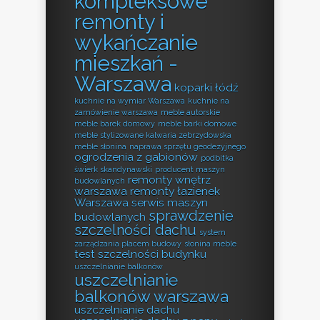
kompleksowe
remonty i
wykańczanie
mieszkań -
Warszawa
koparki łódź
kuchnie na wymiar Warszawa
kuchnie na
zamówienie warszawa
meble autorskie
meble barek domowy
meble barki domowe
meble stylizowane kalwaria zebrzydowska
meble słonina
naprawa sprzętu geodezyjnego
ogrodzenia z gabionów
podbitka
świerk skandynawski
producent maszyn
remonty wnętrz
budowlanych
warszawa
remonty łazienek
Warszawa
serwis maszyn
sprawdzenie
budowlanych
szczelności dachu
system
zarządzania placem budowy
słonina meble
test szczelności budynku
uszczelnianie balkonów
uszczelnianie
balkonów warszawa
uszczelnianie dachu