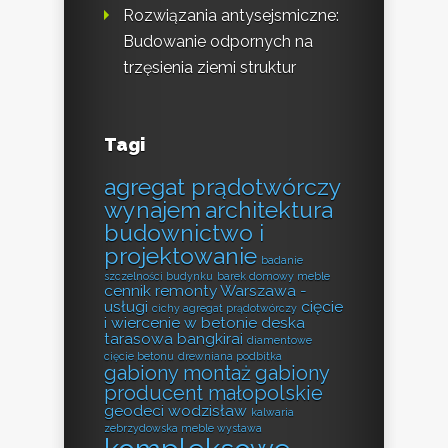
Rozwiązania antysejsmiczne:
Budowanie odpornych na
trzęsienia ziemi struktur
Tagi
agregat prądotwórczy
wynajem
architektura
budownictwo i
projektowanie
badanie
szczelności budynku
barek domowy meble
cennik remonty Warszawa -
usługi
cięcie
cichy agregat prądotwórczy
i wiercenie w betonie
deska
tarasowa bangkirai
diamentowe
cięcie betonu
drewniana podbitka
gabiony montaż
gabiony
producent małopolskie
geodeci wodzisław
kalwaria
zebrzydowska meble wystawa