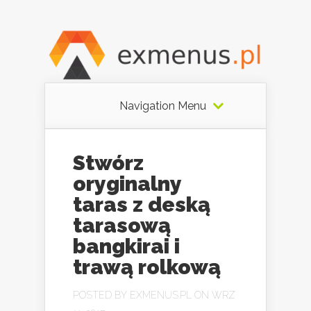
Navigation Menu
Stwórz
oryginalny
taras z deską
tarasową
bangkirai i
trawą rolkową
POSTED BY
EXMENUS.PL
ON WRZ