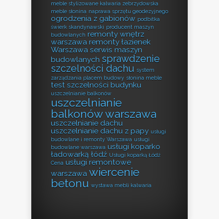
meble stylizowane kalwaria zebrzydowska
meble słonina
naprawa sprzętu geodezyjnego
ogrodzenia z gabionów
podbitka
świerk skandynawski
producent maszyn
remonty wnętrz
budowlanych
warszawa
remonty łazienek
Warszawa
serwis maszyn
sprawdzenie
budowlanych
szczelności dachu
system
zarządzania placem budowy
słonina meble
test szczelności budynku
uszczelnianie balkonów
uszczelnianie
balkonów warszawa
uszczelnianie dachu
uszczelnianie dachu z papy
usługi
budowlane i remonty Warszawa
usługi
usługi koparko
budowlane warszawa
ładowarką łódź
Usługi koparką Łódź
usługi remontowe
Cena
wiercenie
warszawa
betonu
wystawa mebli kalwaria