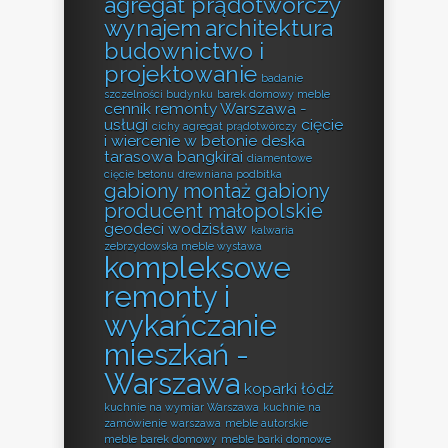
agregat prądotwórczy
wynajem
architektura
budownictwo i
projektowanie
badanie
szczelności budynku
barek domowy meble
cennik remonty Warszawa -
usługi
cięcie
cichy agregat prądotwórczy
i wiercenie w betonie
deska
tarasowa bangkirai
diamentowe
cięcie betonu
drewniana podbitka
gabiony montaż
gabiony
producent małopolskie
geodeci wodzisław
kalwaria
zebrzydowska meble wystawa
kompleksowe
remonty i
wykańczanie
mieszkań -
Warszawa
koparki łódź
kuchnie na wymiar Warszawa
kuchnie na
zamówienie warszawa
meble autorskie
meble barek domowy
meble barki domowe