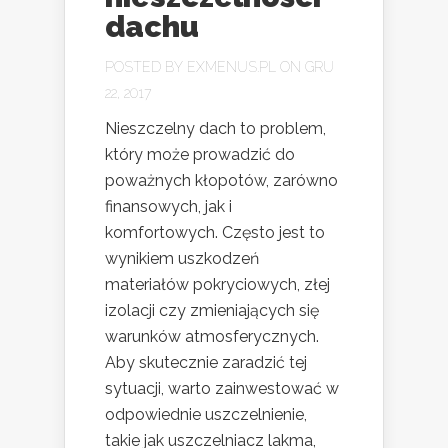
dachu
POSTED BY
EXMENUS.PL
ON GRU
22, 2017
Nieszczelny dach to problem,
który może prowadzić do
poważnych kłopotów, zarówno
finansowych, jak i
komfortowych. Często jest to
wynikiem uszkodzeń
materiałów pokryciowych, złej
izolacji czy zmieniających się
warunków atmosferycznych.
Aby skutecznie zaradzić tej
sytuacji, warto zainwestować w
odpowiednie uszczelnienie,
takie jak uszczelniacz lakma,