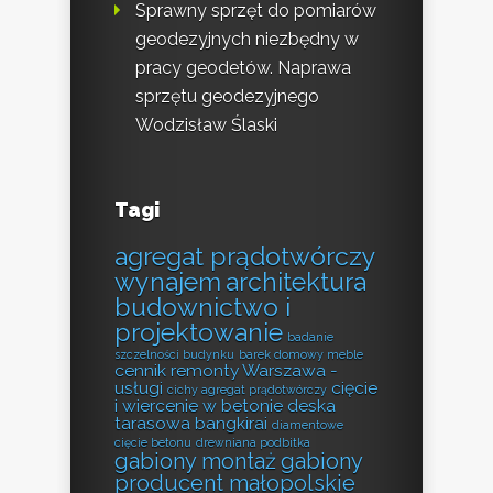
Sprawny sprzęt do pomiarów
geodezyjnych niezbędny w
pracy geodetów. Naprawa
sprzętu geodezyjnego
Wodzisław Ślaski
Tagi
agregat prądotwórczy
wynajem
architektura
budownictwo i
projektowanie
badanie
szczelności budynku
barek domowy meble
cennik remonty Warszawa -
usługi
cięcie
cichy agregat prądotwórczy
i wiercenie w betonie
deska
tarasowa bangkirai
diamentowe
cięcie betonu
drewniana podbitka
gabiony montaż
gabiony
producent małopolskie