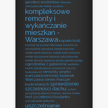
geodeci wodzisław
kalwaria
zebrzydowska meble wystawa
kompleksowe
remonty i
wykańczanie
mieszkań -
Warszawa
koparki łódź
kuchnie na wymiar Warszawa
kuchnie na
zamówienie warszawa
meble autorskie
meble barek domowy
meble barki domowe
meble stylizowane kalwaria zebrzydowska
meble słonina
naprawa sprzętu geodezyjnego
ogrodzenia z gabionów
podbitka
świerk skandynawski
producent maszyn
remonty wnętrz
budowlanych
warszawa
remonty łazienek
Warszawa
serwis maszyn
sprawdzenie
budowlanych
szczelności dachu
system
zarządzania placem budowy
słonina meble
test szczelności budynku
uszczelnianie balkonów
uszczelnianie