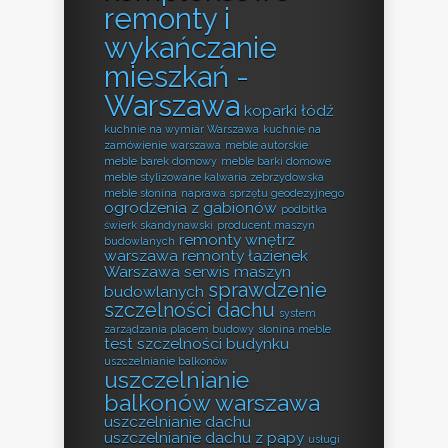
remonty i
wykańczanie
mieszkań -
Warszawa
koparki łódź
kuchnie na wymiar Warszawa
kuchnie na
zamówienie warszawa
meble autorskie
meble barek domowy
meble barki domowe
meble stylizowane kalwaria zebrzydowska
meble słonina
naprawa sprzętu geodezyjnego
ogrodzenia z gabionów
podbitka
świerk skandynawski
producent maszyn
remonty wnętrz
budowlanych
warszawa
remonty łazienek
Warszawa
serwis maszyn
sprawdzenie
budowlanych
szczelności dachu
system
zarządzania placem budowy
słonina meble
test szczelności budynku
uszczelnianie balkonów
uszczelnianie
balkonów warszawa
uszczelnianie dachu
uszczelnianie dachu z papy
usługi