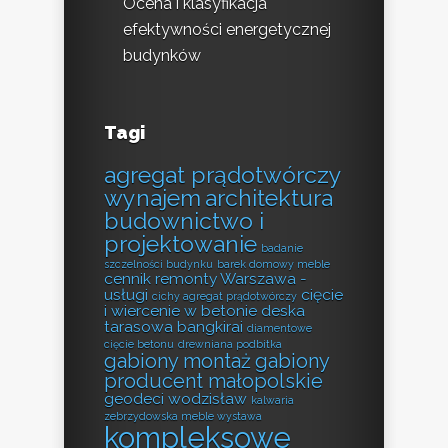
Ocena i klasyfikacja
efektywności energetycznej
budynków
Tagi
agregat prądotwórczy
wynajem
architektura
budownictwo i
projektowanie
badanie
szczelności budynku
barek domowy meble
cennik remonty Warszawa -
usługi
cięcie
cichy agregat prądotwórczy
i wiercenie w betonie
deska
tarasowa bangkirai
diamentowe
cięcie betonu
drewniana podbitka
gabiony montaż
gabiony
producent małopolskie
geodeci wodzisław
kalwaria
zebrzydowska meble wystawa
kompleksowe