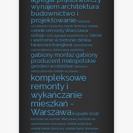
wynajem
architektura
budownictwo i
projektowanie
badanie
szczelności budynku
barek domowy meble
cennik remonty Warszawa -
usługi
cięcie
cichy agregat prądotwórczy
i wiercenie w betonie
deska
tarasowa bangkirai
diamentowe
cięcie betonu
drewniana podbitka
gabiony montaż
gabiony
producent małopolskie
geodeci wodzisław
kalwaria
zebrzydowska meble wystawa
kompleksowe
remonty i
wykańczanie
mieszkań -
Warszawa
koparki łódź
kuchnie na wymiar Warszawa
kuchnie na
zamówienie warszawa
meble autorskie
meble barek domowy
meble barki domowe