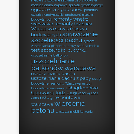
meble stylizowane kalwaria zebrzydowska
meble słonina
naprawa sprzętu geodezyjnego
ogrodzenia z gabionów
podbitka
świerk skandynawski
producent maszyn
remonty wnętrz
budowlanych
warszawa
remonty łazienek
Warszawa
serwis maszyn
sprawdzenie
budowlanych
szczelności dachu
system
zarządzania placem budowy
słonina meble
test szczelności budynku
uszczelnianie balkonów
uszczelnianie
balkonów warszawa
uszczelnianie dachu
uszczelnianie dachu z papy
usługi
budowlane i remonty Warszawa
usługi
usługi koparko
budowlane warszawa
ładowarką łódź
Usługi koparką Łódź
usługi remontowe
Cena
wiercenie
warszawa
betonu
wystawa mebli kalwaria