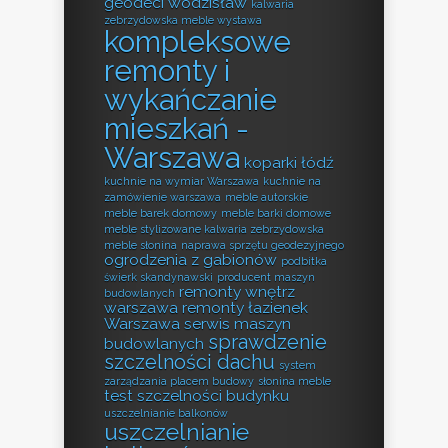
geodeci wodzisław
kalwaria
zebrzydowska meble wystawa
kompleksowe
remonty i
wykańczanie
mieszkań -
Warszawa
koparki łódź
kuchnie na wymiar Warszawa
kuchnie na
zamówienie warszawa
meble autorskie
meble barek domowy
meble barki domowe
meble stylizowane kalwaria zebrzydowska
meble słonina
naprawa sprzętu geodezyjnego
ogrodzenia z gabionów
podbitka
świerk skandynawski
producent maszyn
remonty wnętrz
budowlanych
warszawa
remonty łazienek
Warszawa
serwis maszyn
sprawdzenie
budowlanych
szczelności dachu
system
zarządzania placem budowy
słonina meble
test szczelności budynku
uszczelnianie balkonów
uszczelnianie