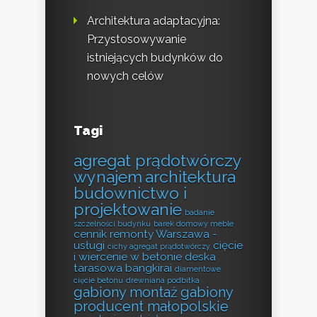
Architektura adaptacyjna:
Przystosowywanie
istniejących budynków do
nowych celów
Tagi
agregat prądotwórczy
wynajem
architektura
budownictwo i
projektowanie
badanie
szczelności budynku
barek domowy meble
cennik remonty Warszawa -
usługi
cięcie
cichy agregat prądotwórczy
i wiercenie w betonie
deska
tarasowa bangkirai
diamentowe
cięcie betonu
drewniana podbitka
gabiony montaż
gabiony
producent małopolskie