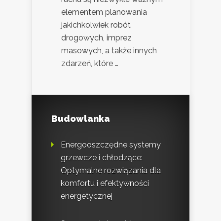
elementem planowania
jakichkolwiek robót
drogowych, imprez
masowych, a także innych
zdarzeń, które …
Budowlanka
Energooszczędne systemy
grzewcze i chłodzące:
Optymalne rozwiązania dla
komfortu i efektywności
energetycznej