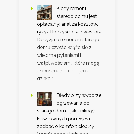
Kiedy remont
starego domu jest
opłacalny: analiza kosztów,
ryzyk i korzyści dla inwestora
Decyzja o remoncie starego
domu często wiąże się z
wieloma pytaniami i
wątpliwościami, które mogą
zniechęcać do podjęcia
działań. …
Błędy przy wyborze
ogrzewania do
starego domu: jak uniknąć
kosztownych pomyłek i
zadbać o komfort cieplny