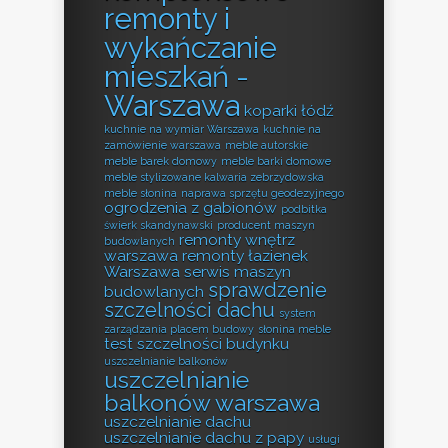
remonty i
wykańczanie
mieszkań -
Warszawa
koparki łódź
kuchnie na wymiar Warszawa
kuchnie na
zamówienie warszawa
meble autorskie
meble barek domowy
meble barki domowe
meble stylizowane kalwaria zebrzydowska
meble słonina
naprawa sprzętu geodezyjnego
ogrodzenia z gabionów
podbitka
świerk skandynawski
producent maszyn
remonty wnętrz
budowlanych
warszawa
remonty łazienek
Warszawa
serwis maszyn
sprawdzenie
budowlanych
szczelności dachu
system
zarządzania placem budowy
słonina meble
test szczelności budynku
uszczelnianie balkonów
uszczelnianie
balkonów warszawa
uszczelnianie dachu
uszczelnianie dachu z papy
usługi