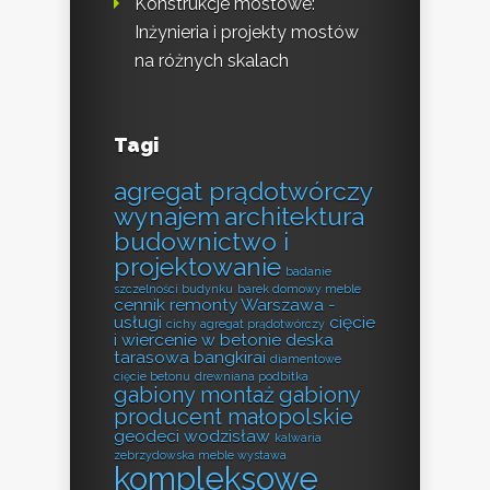
Konstrukcje mostowe:
Inżynieria i projekty mostów
na różnych skalach
Tagi
agregat prądotwórczy
wynajem
architektura
budownictwo i
projektowanie
badanie
szczelności budynku
barek domowy meble
cennik remonty Warszawa -
usługi
cięcie
cichy agregat prądotwórczy
i wiercenie w betonie
deska
tarasowa bangkirai
diamentowe
cięcie betonu
drewniana podbitka
gabiony montaż
gabiony
producent małopolskie
geodeci wodzisław
kalwaria
zebrzydowska meble wystawa
kompleksowe