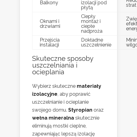
Redu
Balkony
izolacji pod
strat
płytą
Ciepły
Zwię
Oknami i
montaż i
efek
drzwiami
ciepłe
ener
nadproża
Przejścia
Dokładne
Mini
instalacji
uszczelnienie
wilg
Skuteczne sposoby
uszczelniania i
ocieplania
Wybierz skuteczne
materiały
izolacyjne
, aby poprawić
uszczelnianie i ocieplanie
swojego domu.
Styropian
oraz
wełna mineralna
skutecznie
eliminują mostki cieplne,
zapewniając lepszą izolację