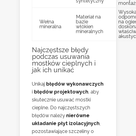
syntetyczny
montaż
Wysok
Materiał na
odporn
Wełna
bazie
na ogie
mineralna
włókien
doskon
mineralnych
właściw
akustyc
Najczęstsze błędy
podczas usuwania
mostków cieplnych i
jak ich unikać
Unikaj
błędów wykonawczych
i
błędów projektowych
, aby
skutecznie usuwać mostki
cieplne. Do najczęstszych
błędów należy
nierówne
układanie płyt izolacyjnych
,
pozostawiające szczeliny o