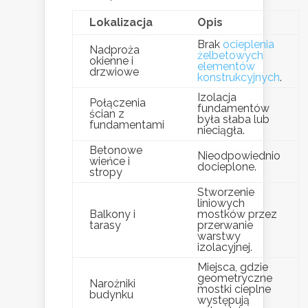
Lokalizacja
Opis
Brak
ocieplenia
Nadproża
żelbetowych
okienne i
elementów
drzwiowe
konstrukcyjnych
.
Izolacja
Połączenia
fundamentów
ścian z
była słaba lub
fundamentami
nieciągła.
Betonowe
Nieodpowiednio
wieńce i
docieplone.
stropy
Stworzenie
liniowych
Balkony i
mostków przez
tarasy
przerwanie
warstwy
izolacyjnej.
Miejsca, gdzie
geometryczne
Narożniki
mostki cieplne
budynku
występują