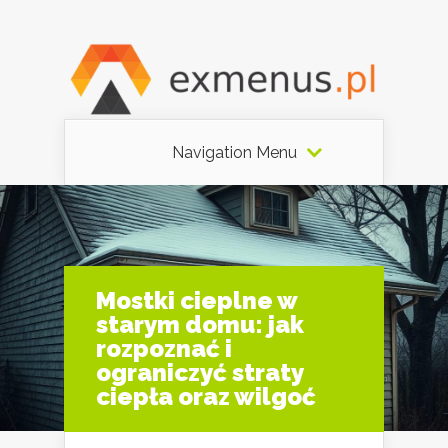
Navigation Menu
Mostki cieplne w
starym domu: jak
rozpoznać i
ograniczyć straty
ciepła oraz wilgoć