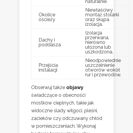
naturalnie.
Niewłaściwy
Okolice
montaż stolarki
ościeży
oraz skąpa
izolacja.
Izolacja
przerwana,
Dachy i
nierówno
poddasza
ułożona lub
uszkodzona.
Nieodpowiednie
Przejścia
uszczelnienie
instalacji
otworów wokół
rur i przewodów.
Obserwuj także
objawy
świadczące o obecności
mostków cieplnych, takie jak
widoczne ślady wilgoci, pleśni,
zacieków czy odczuwany chłód
w pomieszczeniach. Wykonaj