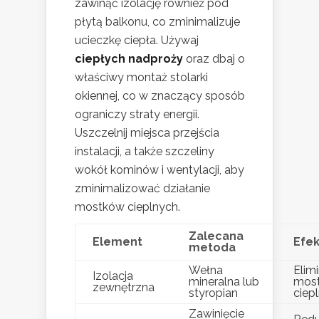
zawinąć izolację również pod
płytą balkonu, co zminimalizuje
ucieczkę ciepła. Używaj
ciepłych nadproży
oraz dbaj o
właściwy montaż stolarki
okiennej, co w znaczący sposób
ograniczy straty energii.
Uszczelnij miejsca przejścia
instalacji, a także szczeliny
wokół kominów i wentylacji, aby
zminimalizować działanie
mostków cieplnych.
Zalecana
Element
Efek
metoda
Wełna
Elim
Izolacja
mineralna lub
mos
zewnętrzna
styropian
ciep
Zawinięcie