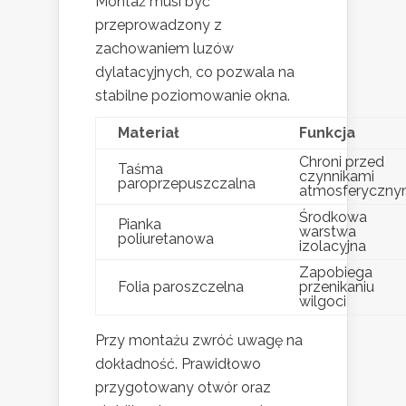
Montaż musi być
przeprowadzony z
zachowaniem luzów
dylatacyjnych, co pozwala na
stabilne poziomowanie okna.
Materiał
Funkcja
Chroni przed
Taśma
czynnikami
paroprzepuszczalna
atmosferyczny
Środkowa
Pianka
warstwa
poliuretanowa
izolacyjna
Zapobiega
Folia paroszczelna
przenikaniu
wilgoci
Przy montażu zwróć uwagę na
dokładność. Prawidłowo
przygotowany otwór oraz