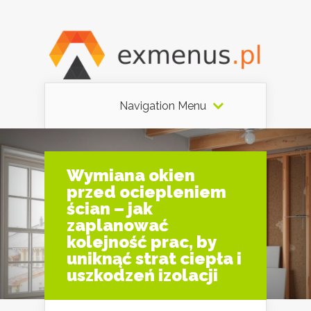
Navigation Menu
Wymiana okien
przed ociepleniem
ścian – jak
zaplanować
kolejność prac, by
uniknąć strat ciepła i
uszkodzeń izolacji