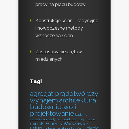
pracy na placu budowy
Konstrukcje ścian: Tradycyjne
i nowoczesne metody
wznoszenia ścian
Zastosowanie prętów
miedzianych
Tagi
agregat prądotwórczy
wynajem
architektura
budownictwo i
projektowanie
badanie
szczelności budynku
barek domowy meble
cennik remonty Warszawa -
usługi
cięcie
cichy agregat prądotwórczy