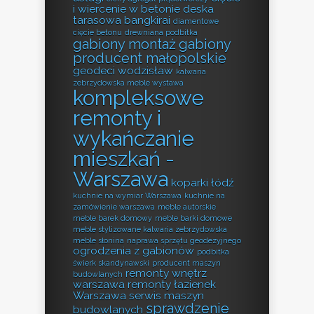
i wiercenie w betonie
deska
tarasowa bangkirai
diamentowe
cięcie betonu
drewniana podbitka
gabiony montaż
gabiony
producent małopolskie
geodeci wodzisław
kalwaria
zebrzydowska meble wystawa
kompleksowe
remonty i
wykańczanie
mieszkań -
Warszawa
koparki łódź
kuchnie na wymiar Warszawa
kuchnie na
zamówienie warszawa
meble autorskie
meble barek domowy
meble barki domowe
meble stylizowane kalwaria zebrzydowska
meble słonina
naprawa sprzętu geodezyjnego
ogrodzenia z gabionów
podbitka
świerk skandynawski
producent maszyn
remonty wnętrz
budowlanych
warszawa
remonty łazienek
Warszawa
serwis maszyn
sprawdzenie
budowlanych