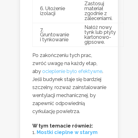
Zastosuj
6. Ułożenie
materiał
izolacji
zgodnie z
zaleceniami.
Nałóż nowy
7.
tynk lub płyty
Gruntowanie
kartonowo-
i tynkowanie
gipsowe.
Po zakończeniu tych prac,
zwróć uwagę na każdy etap,
aby
ocieplenie było efektywne
.
Jeśli budynek staje się bardziej
szczelny, rozważ zainstalowanie
wentylacji mechanicznej, by
zapewnić odpowiednią
cyrkulację powietrza.
W tym temacie również:
Mostki cieplne w starym