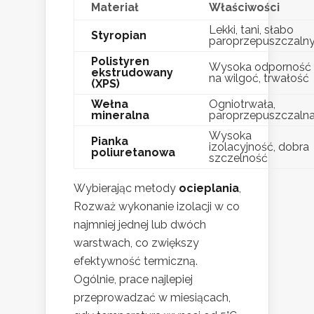
Materiał
Właściwości
Lekki, tani, słabo
Styropian
paroprzepuszczaln
Polistyren
Wysoka odporność
ekstrudowany
na wilgoć, trwałość
(XPS)
Wełna
Ogniotrwała,
mineralna
paroprzepuszczaln
Wysoka
Pianka
izolacyjność, dobra
poliuretanowa
szczelność
Wybierając metody
ocieplania
,
Rozważ wykonanie izolacji w co
najmniej jednej lub dwóch
warstwach, co zwiększy
efektywność termiczną.
Ogólnie, prace najlepiej
przeprowadzać w miesiącach,