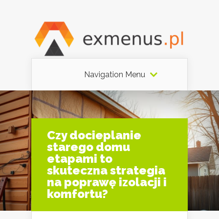
Navigation Menu
Czy docieplanie
starego domu
etapami to
skuteczna strategia
na poprawę izolacji i
komfortu?